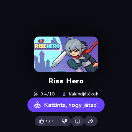
Rise Hero
9,4/10
Kalandjátékok
Kattints, hogy játsz!
1,2 E