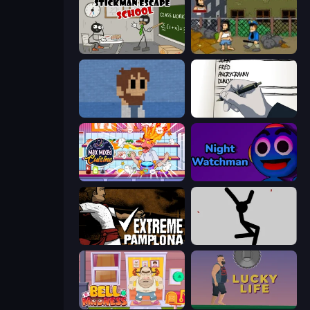
Stickman Escape School
Hobo
One Chance
Death Note Type
Max Mixed Cuisine
Night Watchman
Extreme Pamplona
Rag Doll
Bell Madness
Lucky Life