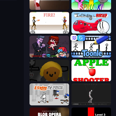
Short Life
Sprunki
Gunblood
Infiltrating the Airship
Friday Night Funkin'
Toonle
Seven Days in Purgatory
Apple Shooter
Escaping the Prison
Skeleton Simulator