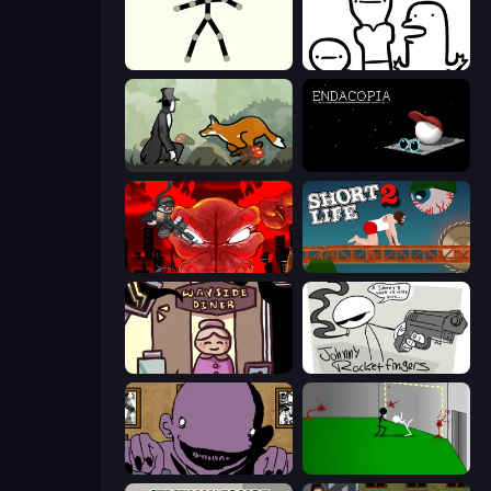
Stick Animator
I Don't Even Know
The Illusionist's Dream
Endacopia
Madness Accelerant
Short Life 2
Diner in the Storm
Johnny Rocketfingers
The Owner Is Dead
Die In Style