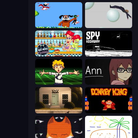
Duck Hunt
Bush Ragdoll
Max Mixed Cocktails
Spy Highway
Chainsaw Dance
Ann
Once Upon A Coma
Donkey Kong Returns