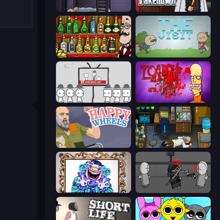
The Visitor
Mafia Takedown
Bartender The Right Mix
The Visit
We Become What We Behold
Load Up and Kill
Happy Wheels
Foreign Creature
Exhibit of Sorrows
Madness Project Nexus