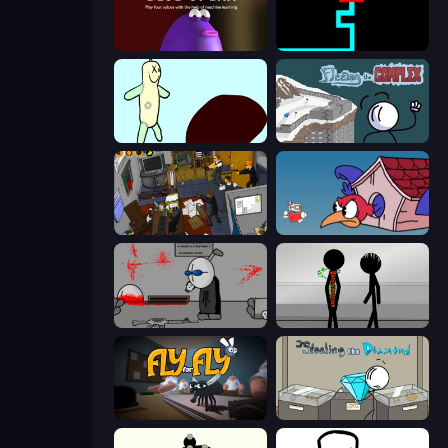
Blob Opera
Scary Maze
Doodieman Voodoo
Fleeing the Complex
Foreign Creature 2
Cuphead
Madness Deathwish
Stick Figure Penalty 2
Fly for Fly
Stealing the Diamond