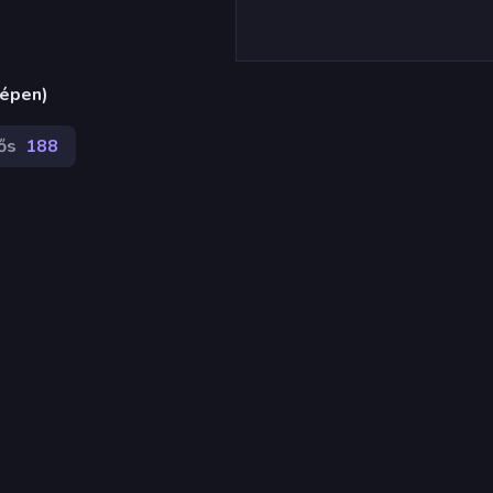
gépen)
ős
188