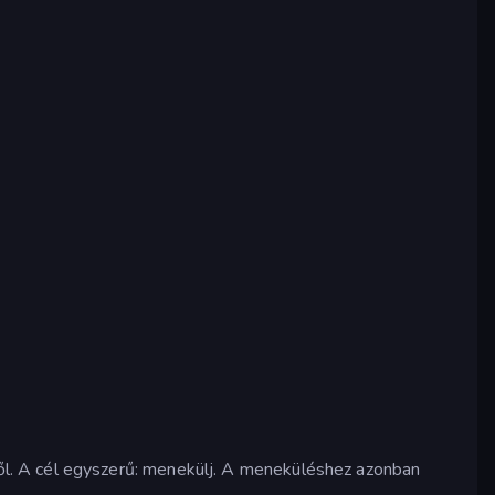
l. A cél egyszerű: menekülj. A meneküléshez azonban