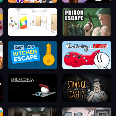
Escape Evil Granny!
Escape from School: Runaway
Mirror Room Escape
Prison Escape
Daily Kitchen Escape
Infiltrating the Airship
Endacopia
Escape Room: Strange Case 2