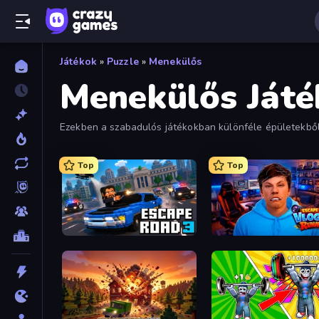
Játékok
»
Puzzle
»
Menekülős
Menekülős Játé
Ezekben a szabadulós játékokban különféle épületekből,
képességeidet!
Top
Top
Escape Road 3