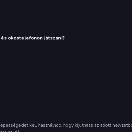
 és okostelefonon játszani?
ességedet kell használnod, hogy kijuthass az adott helyzetbő