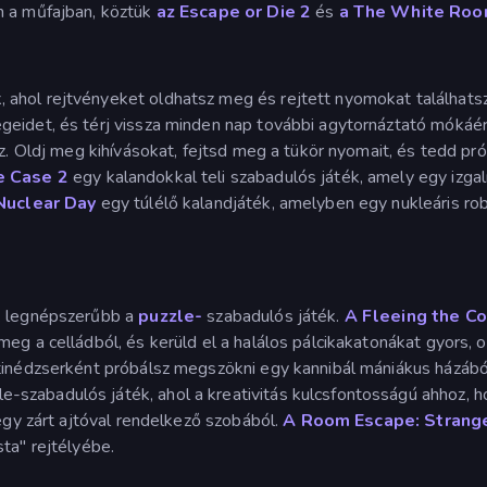
n a műfajban, köztük
az Escape or Die 2
és
a The White Ro
, ahol rejtvényeket oldhatsz meg és rejtett nyomokat találhatsz
geidet, és térj vissza minden nap további agytornáztató mókáér
sz. Oldj meg kihívásokat, fejtsd meg a tükör nyomait, és tedd pr
e Case 2
egy kalandokkal teli szabadulós játék, amely egy izga
Nuclear Day
egy túlélő kalandjáték, amelyben egy nukleáris ro
ik legnépszerűbb a
puzzle-
szabadulós játék.
A Fleeing the C
meg a celládból, és kerüld el a halálos pálcikakatonákat gyors,
tinédzserként próbálsz megszökni egy kannibál mániákus házából
e-szabadulós játék, ahol a kreativitás kulcsfontosságú ahhoz, ho
 egy zárt ajtóval rendelkező szobából.
A Room Escape: Strang
ta" rejtélyébe.