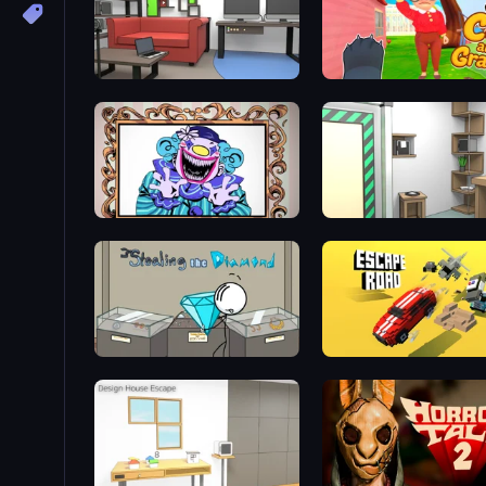
Video Studio Escape
Cat and Granny 2
Exhibit of Sorrows
Machine Room Escape
Stealing the Diamond
Escape Road