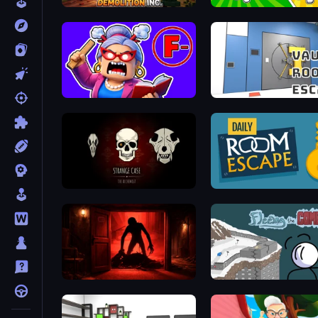
Demolition Inc.
Obby: Gym Simulator, Es
Escape From School: Angry Teacher!
Vault Room Escape
Room Escape: Strange Case
Daily Room Escape
Doors Castle
Fleeing the Complex