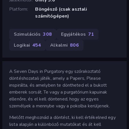
Platform
Böngésző (csak asztali
számítógépen)
Szimulációs
308
Egyjátékos
71
Logikai
454
Alkalmi
806
A Seven Days in Purgatory egy szórakoztató
döntéshozatali játék, amely a Papers, Please
inspirálta, és amelyben te döntheted el a bukott
emberek sorsát. Te vagy a purgatórium kapuinak
ellenőre, és el kell döntened, hogy az egyes
személyek a mennybe vagy a pokolba kerüljenek.
Mielőtt meghoznád a döntést, ki kell értékelned egy
lista alapján a különböző mutatókat és át kell