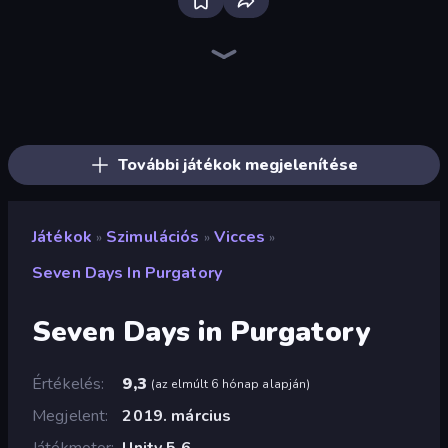
Bus Simulator: EVO
Driving School Simulator
High School Popular Girls
Bad Cat Prankster
Hedgies
Hotel Rush: Merge Story
MMA Manager 2
Grow A Garden | Growden.io
Truck Simulator: European Roads
Steam City
Project Restoration
Felon Play: Ragdoll Sandbox
Sandbox City
Pregnant Mother Simulator
Bus Simulator Real
SuperWEIRD
Empire City
Idle Billionaire Tycoon
További játékok megjelenítése
Játékok
Szimulációs
Vicces
»
»
»
Seven Days In Purgatory
Seven Days in Purgatory
Értékelés
9,3
(
az elmúlt 6 hónap alapján
)
Megjelent
2019. március
Játékmotor
Unity 5.6