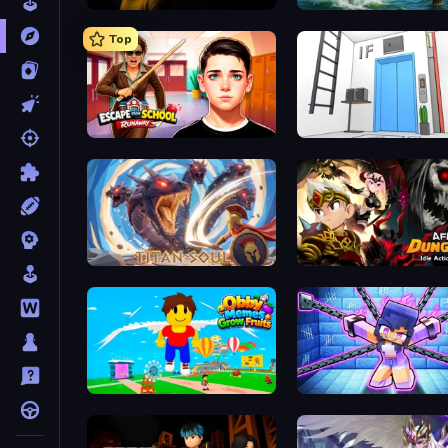
The Cat in Yellow
Fishing Anomaly
Top
Escape from School: Runaway
Elevator Room Escape
Titan Soul: Action RPG
AFK Dungeon: Idle Actio
Obby Memes Grow Fruits
Mini Mine