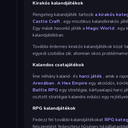
Kirakós kalandjátékok
Rengeteg kalandjáték tartozik
a kirakós kate
Castle Craft
, egy misztikus kalandkirakós játé
Egy másik hasonló játék a
Magic World
, egy 
kalandjátékban.
További érdemes kirakós kalandjátékok közé ta
egyedi szobába zár, ahonnan okos problémameg
Kalandos csatajátékok
Íme néhány kaland- és
harci játék
, amik a raj
Arenában
.
A Hex Empire
egy akciódús, körök
Battle RPG
egy stratégiai, kártyaalapú harci j
osztott stratégiai kalandra indulsz egy rejtélye
RPG kalandjátékok
Fedezz fel további kalandjátékokat
RPG kateg
felszerelést fejlesztesz hűséges háziállataidda