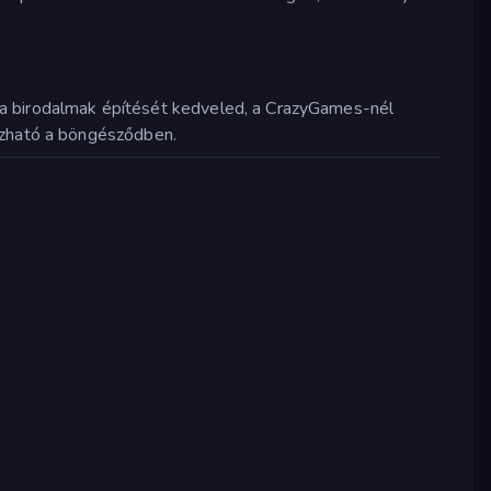
gy a birodalmak építését kedveled, a CrazyGames-nél
tszható a böngésződben.