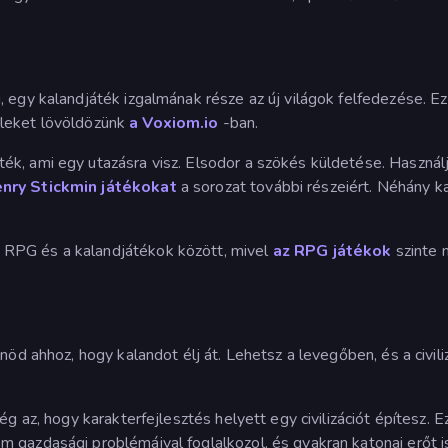
, egy kalandjáték izgalmának része az új világok felfedezése. E
eleket lövöldözünk
a Voxiom.io
-ban.
ék, ami egy utazásra visz. Elsodor a szökés küldetése. Használj
nry Stickmin játékokat
a sorozat további részeiért. Néhány k
RPG és a kalandjátékok között, mivel
az RPG játékok
szinte 
nöd ahhoz, hogy kalandot élj át. Lehetsz a levegőben, és a civili
ég az, hogy karakterfejlesztés helyett egy civilizációt építesz. 
 gazdasági problémáival foglalkozol, és gyakran katonai erőt i