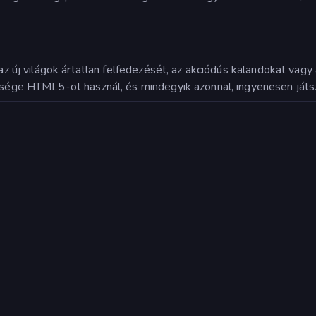
r az új világok ártatlan felfedezését, az akciódús kalandokat va
öbbsége HTML5-öt használ, és mindegyik azonnal, ingyenesen já