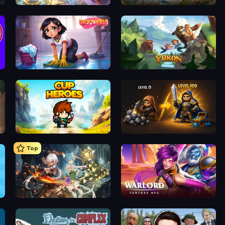
Heroes Assemble
Magic World
Lucy’s Ville
Yukon: Family Adventure
Cup Heroes
Gothic Story RPG
Top
Crystal Saga: Nova
Warlord: Fantasy RPG