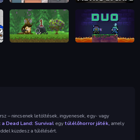
Cube Stories: Escape
Metro Escape
Aground
Duo
rsz – nincsenek letöltések, ingyenesek, egy- vagy
:
a Dead Land: Survival
egy
túlélőhorror játék,
amely
ddel küzdesz a túlélésért.