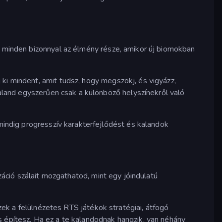
z minden bizonnyal az élmény része, amikor új biomokban
 ki mindent, amit tudsz, hogy megszökj, és vigyázz,
aland egyszerűen csak a különböző helyszínekről való
mindig progresszív karakterfejlődést és kalandok
záció szálait mozgathatod, mint egy jóindulatú
Ezek a felülnézetes RTS játékok stratégiai, átfogó
s építesz. Ha ez a te kalandodnak hangzik, van néhány