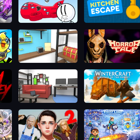
Infiltrating the Airship
Daily Kitchen Escape
mo)
Game Cafe Escape
Horror Tale
Video Studio Escape
WinterCraft: Survival in the Fo