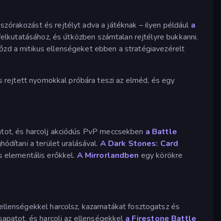
szórakozást és rejtélyt adva a játéknak – ilyen például
a
 felkutatásához, és útközben számtalan rejtélyre bukkanni.
yőzd a mitikus ellenségeket ebben a stratégiavezérelt
s rejtett nyomokkal próbára teszi az elméd, és egy
patot, és harcolj akciódús PvP meccsekben
a Battle
ódítani a terület uralásával.
A Dark Stones: Card
és elementális erőkkel.
A Mirrorlandben
egy körökre
 ellenségekkel harcolsz, kazamatákat fosztogatsz és
csapatot, és harcolj az ellenségekkel
a Firestone Battle