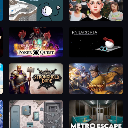
Fleeing the Complex
Schoolboy Escape: Runaway
Poker Quest
Endacopia
rest
Stronghold Dude
Vampire Master