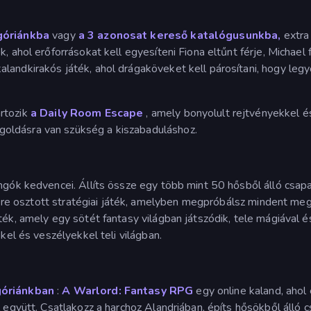
góriánkba
vagy
a 3 azonosat kereső katalógusunkba,
extra 
k, ahol erőforrásokat kell egyesíteni Fiona eltűnt férje, Michael
kalandkirakós játék, ahol drágaköveket kell párosítani, hogy leg
rtozik
a Daily Room Escape
, amely bonyolult rejtvényekkel é
oldásra van szükség a kiszabaduláshoz.
ongók kedvencei. Állíts össze egy több mint 50 hősből álló csa
re osztott stratégiai játék, amelyben megpróbálsz mindent megh
áték, amely egy sötét fantasy világban játszódik, tele mágiával 
kkel és veszélyekkel teli világban.
óriánkban
:
A Warlord: Fantasy RPG
egy online kaland, ahol
l együtt. Csatlakozz a harchoz Alandriában, építs hősökből álló 