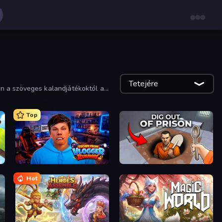
Tetejére
en a szöveges kalandjátékoktól a
Top
Escape from Vlogger: Runaway
Dig out of Prison
Hot