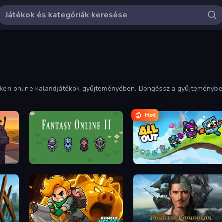
íneken online kalandjátékok gyűjteményében. Böngéssz a gyűjteményb
ek története magával ragad és szórakoztat.
Hot
Fantasy Online 2
All Out