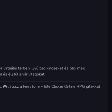
 virtuális térben. Gyűjtsd kincseket és oldj meg
és élj túl sivár világokat.
 🎮 Játssz a Firestone – Idle Clicker Online RPG játékkal