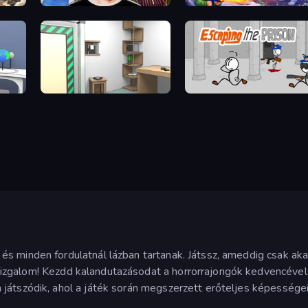
Schoolboy Escape 2
Frost Land - Snow Survival
Machine Room Escape
Escaping the Prison
s minden fordulatnál lázban tartanak. Játssz, ameddig csak aka
izgalom! Kezdd kalandutazásodat a horrorrajongók kedvencével
játszódik, ahol a játék során megszerzett erőteljes képességei