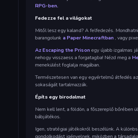
RPG-ben.
Fedezze fel a világokat
Mitől lesz egy kaland? A felfedezés. Mondhatni
barangolunk
a Paper Minecraftban
, vagy pix
Az Escaping the Prison
egy újabb izgalmas ját
nehogy visszaess a forgatagba! Nézd meg a
He
menekülést foglalja magában.
Természetesen van egy egyértelmű átfedés az 
sokaságát tartalmazzák.
Építs egy birodalmat
Nem kell lent, a földön, a főszereplő bőrében ül
bábjátékos.
Igen, stratégiai játékokról beszélünk. A különbs
gondolkodást igényelnek, miközben a társadalom