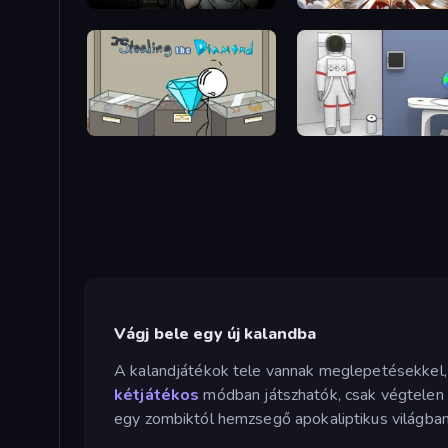
Escape Room: Strange Case 2
Divine Clash
Stealing the Diamond
Space Museum Escape
Vágj bele egy új kalandba
A kalandjátékok tele vannak meglepetésekkel, é
kétjátékos
módban játszhatók, csak végtelen 
egy zombiktól hemzsegő apokaliptikus világban 