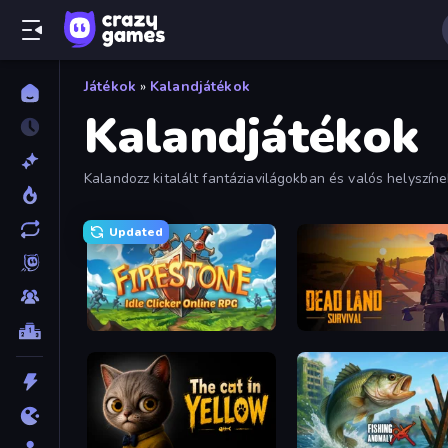
Játékok
»
Kalandjátékok
Kalandjátékok
Kalandozz kitalált fantáziavilágokban és valós helysz
digitálisan megtapasztalható legjobb kalandokig, amely
Updated
Firestone – Idle Clicker Online RPG
Dead Land: Survival