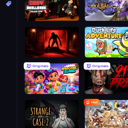
Obby Challenge: Prison Run
Idle Saga
Doors Castle
Duck Life: Adventure (De
Originals
Originals
Imagine Island
911: Prey
Hot