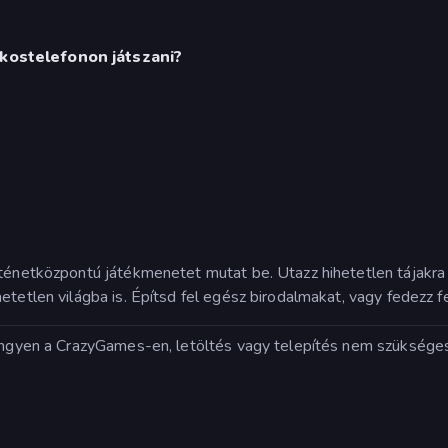
okostelefonon játszani?
ténetközpontú játékmenetet mutat be. Utazz hihetetlen tájakra a
tetlen világba is. Építsd fel egész birodalmakat, vagy fedezz fel 
 ingyen a CrazyGames-en, letöltés vagy telepítés nem szükséges.