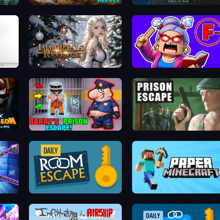
Rumble Heroes
Pirates of the Caribbean: ToW
Immortals Revenge
Escape From School: Angry Teacher!
n RPG
Barry's Prison Escape!
Prison Escape
Daily Room Escape
Paper Minecraft