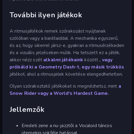
További ilyen játékok
A ritmusjátékok remek szórakozást nyújtanak
szólóban vagy a barátaiddal. A mechanika egyszerű,
és az, hogy sikerrel jársz-e, gyakran a ritmusérzékeden
és a vizuális jelzéseken múlik. Ha tetszett ez a játék,
akkor nézz szét
alkalmi játékaink
között
, vagy
próbáld ki
a Geometry Dash-t, egy másik trükkös
játékot, ahol a ritmusjelek követése elengedhetetlen.
Olyan szórakoztató játékokat is megnézhetsz, mint
a
Snow Rider vagy
a World's Hardest Game.
Jellemzők
Eredeti zene a nu-jazztől a Vocaloid táncos
ütemekig sokféle hatással