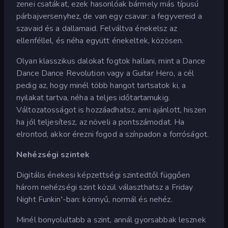
zenei csatákat, ezek hasonlóak bármely más típusú
párbajversenyhez, de van egy csavar: a fegyvereid a
szavaid és a dallamaid. Felváltva énekelsz az
ellenféllel, és néha együtt énekeltek, közösen.
Olyan klasszikus dalokat fogtok hallani, mint a Dance
Dance Dance Revolution vagy a Guitar Hero, a cél
pedig az, hogy minél több hangot tartsatok ki, a
nyilakat tartva, néha a teljes időtartamukig.
Változatosságot is hozzáadhatsz, ami ajánlott, hiszen
ha jól teljesítesz, az növeli a pontszámodat. Ha
elrontod, akkor érezni fogod a színpadon a forróságot.
Nehézségi szintek
Digitális énekesi képzettségi szintedtől függően
három nehézségi szint közül választhatsz a Friday
Night Funkin'-ban: könnyű, normál és nehéz.
Minél bonyolultabb a szint, annál gyorsabbak lesznek