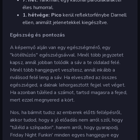
éles humorral.
1. hétvége: Pico
kerül reflektorfénybe Darnell
ellen, animált jelenetekkel kiegészítve.
Egészség és pontozás
A képernyő alján van egy egészségmérő, egy
"kötélhúzós" egészségsávval. Minél több jegyzetet
kapsz, annál jobban tolódik a sáv a te oldalad felé.
Minél több hangjegyet veszítesz, annál inkább a
riválisod felé leng a sáv. Ha elveszíted az összes
egészséged, a dalnak lehorgasztott fejjel vet véget.
Ha azonban túléled a számot, tartsd magasra a fejed,
mert ezzel megnyered a kört.
Nos, ha bármit tudsz az emberek előtti fellépésről,
akkor tudod, hogy a jó előadás nem arról szól, hogy
"túléld a színpadon", hanem arról, hogy gyarapodj.
Friday Night Funkin' minden egyes hangjegye egy