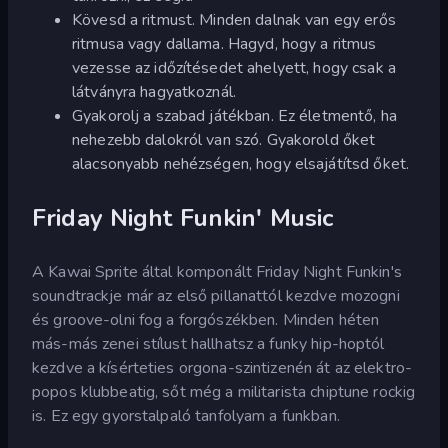
Kövesd a ritmust. Minden dalnak van egy erős
ritmusa vagy dallama. Hagyd, hogy a ritmus
vezesse az időzítésedet ahelyett, hogy csak a
látványra hagyatkoznál.
Gyakorolj a szabad játékban. Ez életmentő, ha
nehezebb dalokról van szó. Gyakorold őket
alacsonyabb nehézségen, hogy elsajátítsd őket.
Friday Night Funkin' Music
A Kawai Sprite által komponált Friday Night Funkin's
soundtrackje már az első pillanattól kezdve mozogni
és groove-olni fog a forgószékben. Minden héten
más-más zenei stílust hallhatsz a funky hip-hoptól
kezdve a kísérteties orgona-szintizenén át az elektro-
popos klubbeatig, sőt még a militarista chiptune rockig
is. Ez egy gyorstalpaló tanfolyam a funkban.