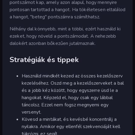
pontszámot kap, amely azon alapul, hogy mennyire
pontosan tartottad a hangot. Ha tökéletesen eltalálod
a hangot, "beteg" pontszámra számíthatsz.
Néhány dal könnyebb, mint a többi, ezért használd ki
ezeket, hogy növeld a pontszámodat. A nehezebb
dalokért azonban bőkezűen jutalmaznak.
Stratégiák és tippek
Használd mindkét kezed az összes kezelőszerv
kezeléséhez. Oszd meg a kezelőszerveket a bal
és a jobb kéz között, hogy egyszerre üsd le a
hangokat. Képzeld el, hogy csak egy lábbal
táncolsz. Ezzel nem fogsz megnyerni egy
versenyt.
Kövesd a mintákat, és kevésbé koncentrálj a
nyilakra. Amikor egy ellenfél szekvenciáját kell
tükrözni, ez segít.