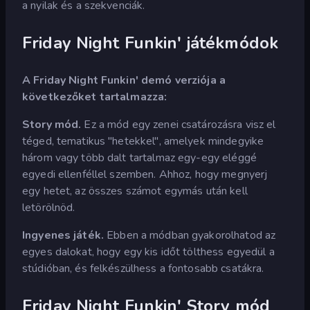
a nyilak és a szekvenciák.
Friday Night Funkin' játékmódok
A Friday Night Funkin' demó verziója a
következőket tartalmazza:
Story mód.
Ez a mód egy zenei csatározásra visz el
téged, tematikus "hetekkel", amelyek mindegyike
három vagy több dalt tartalmaz egy-egy eléggé
egyedi ellenféllel szemben. Ahhoz, hogy megnyerj
egy hetet, az összes számot egymás után kell
letörölnöd.
Ingyenes játék.
Ebben a módban gyakorolhatod az
egyes dalokat, hogy egy kis időt tölthess egyedül a
stúdióban, és felkészülhess a fontosabb csatákra.
Friday Night Funkin' Story mód