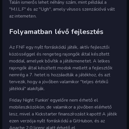
Talán ismerős lehet néhány szám, mint például a
"M.I.L.F" és az "Ugh", amely vírusos szenzációvá vált
az interneten.
Folyamatban lévő fejlesztés
Az FNF egy nyílt forráskódú játék, aktív fejlesztői
közösséggel és rengeteg rajongók által készített
moddal, amelyek bővítik a játékmenetet. A lelkes
rajongók által készített modok mellett a fejlesztők
nemrég a 7. hetet is hozzáadták a játékhoz, és azt
tervezik, hogy a jövőben valamikor "teljes értékű
játékká" alakítják.
Friday Night Funkin' egyelőre nem érhető el
mobileszközökön, de valamikor a jövőben elérhető
lesz, mivel a Kickstarter finanszírozást kapott! A játék
ezen verziója nyílt forráskódú a GitHubon, és az
Apache 2.0 licenc alatt érhető el.