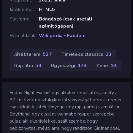
Játékmotor
HTML5
Platform
Böngésző (csak asztali
számítógépen)
Wiki oldalak
Wikipedia
-
Fandom
Játékterem
527
Timeless classics
23
Rajzfilm
54
Ügyességi
173
Zene
14
Friday Night Funkin' egy alkalmi zenei játék, amely a
80-as évek nosztalgikus látványvilágát ötvözi a zenei
csatákkal. A játék lényege egy rap-párbaj szimulátor:
Boyfriend, egy elszánt wannabe rapper szerepébe
bújsz, aki ellenfelekkel száll szembe, hogy
bebizonyítsa, méltó arra, hogy randizzon Girlfrienddel,