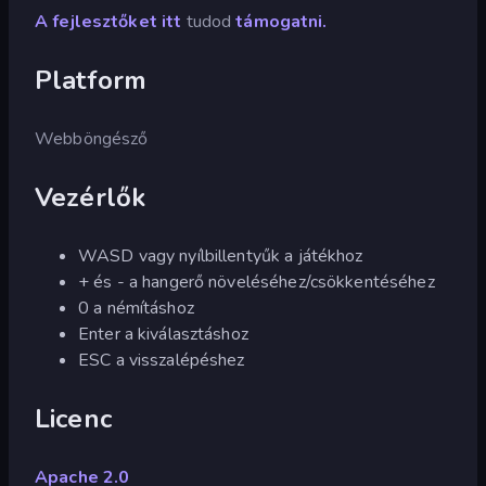
A fejlesztőket itt
tudod
támogatni.
Platform
Webböngésző
Vezérlők
WASD vagy nyílbillentyűk a játékhoz
+ és - a hangerő növeléséhez/csökkentéséhez
0 a némításhoz
Enter a kiválasztáshoz
ESC a visszalépéshez
Licenc
Apache 2.0