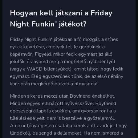
Hogyan kell játszani a Friday
Night Funkin' játékot?
Friday Night Funkin' játékban a fő mozgás a színes
nyilak követése, amelyek fel-le gördülnek a
képernyőn. Figyeld, mikor fedik egymást az álló
jelölők, és nyomd meg a megfelelő nyílbillentyűt
(vagy a WASD billentyűket), amint látod, hogy fedik
egymást. Elég egyszerűnek tűnik, de az első néhány
kör során megkérdőjelezed a ritmusodat.
Minden sikeres meccs után Boyfriend énekelhet.
Minden egyes elhibázott nyílvesszővel Boyfriend
egészségi állapota csökken, ami gyorsan rontja a
túlélési esélyeit, nem is beszélve a győzelemről.
Amikor ténylegesen csatába kerülsz, itt az ideje, hogy
tündökölj, és zengd a dallamokat. Ha nem ismered a