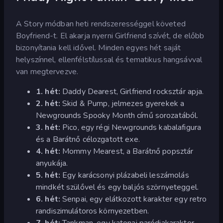
A Story módban heti rendszerességgel követed
Boyfriend-t. El akarja nyerni Girlfriend szívét, de előbb
bizonyítania kell idővel. Minden egyes hét saját
helyszínnel, ellenfélstílussal és tematikus hangsávval
van megtervezve.
1. hét:
Daddy Dearest, Girlfriend rocksztár apja.
2. hét:
Skid & Pump, jelmezes gyerekek a
Newgrounds Spooky Month című sorozatából.
3. hét:
Pico, egy régi Newgrounds kabalafigura
és a Barátnő célozgatott exe.
4. hét:
Mommy Mearest, a Barátnő popsztár
anyukája.
5. hét:
Egy karácsonyi plázabeli leszámolás
mindkét szülővel és egy baljós szörnyeteggel.
6. hét:
Senpai, egy elátkozott karakter egy retro
randiszimulátoros környezetben.
7. hét:
Tankman, egy katonai paródiakarakter