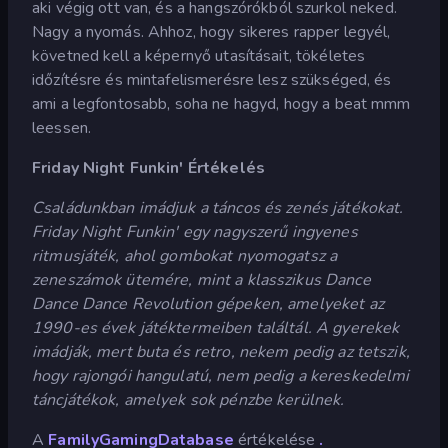
aki végig ott van, és a hangszórókból szurkol neked.
Nagy a nyomás. Ahhoz, hogy sikeres rapper legyél,
követned kell a képernyő utasításait, tökéletes
időzítésre és mintafelismerésre lesz szükséged, és
ami a legfontosabb, soha ne hagyd, hogy a beat mmm
leessen.
Friday Night Funkin' Értékelés
Családunkban imádjuk a táncos és zenés játékokat.
Friday Night Funkin' egy nagyszerű ingyenes
ritmusjáték, ahol gombokat nyomogatsz a
zeneszámok ütemére, mint a klasszikus Dance
Dance Dance Revolution gépeken, amelyeket az
1990-es évek játéktermeiben találtál. A gyerekek
imádják, mert buta és retro, nekem pedig az tetszik,
hogy rajongói hangulatú, nem pedig a kereskedelmi
táncjátékok, amelyek sok pénzbe kerülnek.
A
FamilyGamingDatabase
értékelése
.