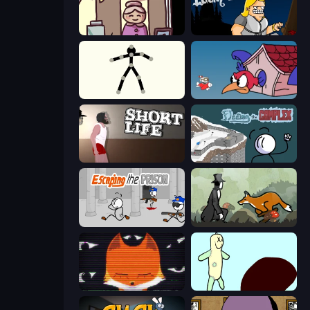
Diner in the Storm
Lucky Tower
Stick Animator
Cuphead
Short Life
Fleeing the Complex
Escaping the Prison
The Illusionist's Dream
SYNTAXIA
Doodieman Voodoo