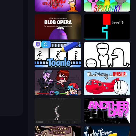
Load Up and Kill
Sprunki
Blob Opera
Scary Maze
Toonle
I Don't Even Know
Friday Night Funkin'
Infiltrating the Airship
Skeleton Simulator
Is Today Another Day?