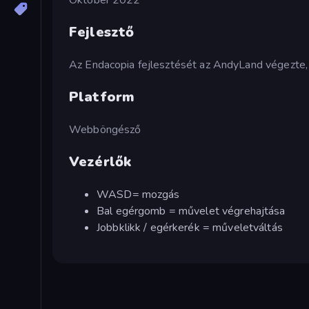
Fejlesztő
Az Endacopia fejlesztését az AndyLand végezte, 
Platform
Webböngésző
Vezérlők
WASD= mozgás
Bal egérgomb = művelet végrehajtása
Jobbklikk / egérkerék = műveletváltás