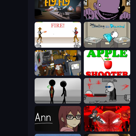
Fly for Fly
The Owner Is Dead
Gunblood
Stealing the Diamond
Foreign Creature 2
Apple Shooter
Stick Figure Penalty 2
Madness Deathwish
Ann
Madness Accelerant