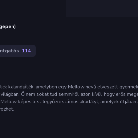
ógépen)
intgatós
114
ick kalandjáték, amelyben egy Mellow nevű elveszett gyermek
 világban. Ő nem sokat tud semmiről, azon kívül, hogy erős meg
l Mellow képes lesz legyőzni számos akadályt, amelyek útjában á
vezhet.