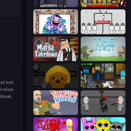
The Visitor
Bartender The Right Mix
Exhibit of Sorrows
We Become What We Behold
Mafia Takedown
The Visit
et kell
Seven Days in Purgatory
Foreign Creature
érzései
llnak,
Happy Wheels
Madness Project Nexus