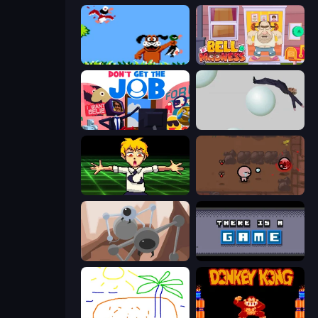
Duck Hunt
Bell Madness
Don't Get the Job
Bush Ragdoll
Chainsaw Dance
The Binding of Isaac DEMO
Tri-Achnid
There Is No Game