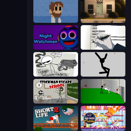
One Chance
Once Upon A Coma
Night Watchman
Death Note Type
Johnny Rocketfingers
Rag Doll
Stickman Escape School
Die In Style
Short Life 2
Max Mixed Cuisine