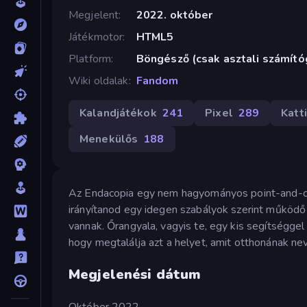
Megjelent
2022. október
Játékmotor
HTML5
Platform
Böngésző (csak asztali számít
Wiki oldalak
Fandom
Kalandjátékok
241
Pixel
289
Katt
Menekülős
188
Az Endacopia egy nem hagyományos point-and-cl
irányítanod egy idegen szabályok szerint működő
vannak. Őrangyala, vagyis te, egy kis segítségge
hogy megtalálja azt a helyet, amit otthonának ne
Megjelenési dátum
Október 2022