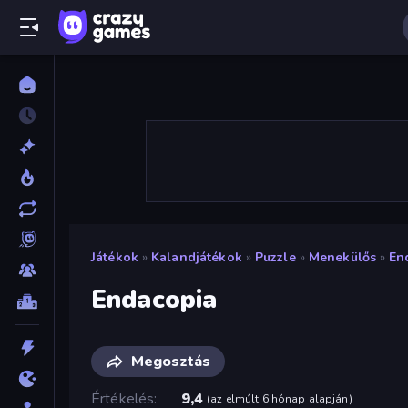
Játékok
»
Kalandjátékok
»
Puzzle
»
Menekülős
»
En
Endacopia
Megosztás
Értékelés
9,4
(
az elmúlt 6 hónap alapján
)