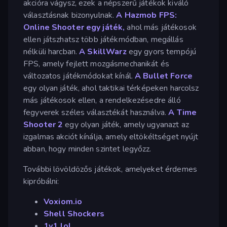
akcióra vágysz, ezek a népszerű játékok kiváló
választásnak bizonyulnak.
A Hazmob FPS:
Online Shooter egy játék,
ahol más játékosok
ellen játszhatsz több játékmódban, megállás
nélküli harcban.
A SkillWarz
egy gyors tempójú
FPS, amely fejlett mozgásmechanikát és
változatos játékmódokat kínál.
A Bullet Force
egy olyan játék, ahol taktikai térképeken harcolsz
más játékosok ellen, a rendelkezésedre álló
fegyverek széles választékát használva.
A Time
Shooter 2
egy olyan játék, amely ugyanazt az
izgalmas akciót kínálja, amely eltökéltséget nyújt
abban, hogy minden szintet legyőzz.
További lövöldözős játékok, amelyeket érdemes
kipróbálni:
Voxiom.io
Shell Shockers
1v1.lol