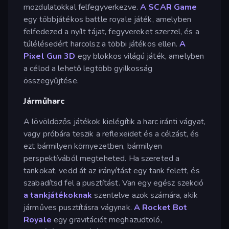
mozdulatokkal felfegyverkezve.
A SCAR Game
egy többjátékos battle royale játék, amelyben
felfedezed a nyílt tájat, fegyvereket szerzel, és a
túlélésedért harcolsz a többi játékos ellen.
A
Pixel Gun 3D
egy blokkos világú játék, amelyben
a célod a lehető legtöbb gyilkosság
összegyűjtése.
Járműharc
A lövöldözős játékok kielégítik a harc iránti vágyat,
vagy próbára teszik a reflexeidet és a célzást, és
ezt bármilyen környezetben, bármilyen
perspektívából megteheted. Ha szereted a
tankokat, vedd át az irányítást egy tank felett, és
szabadítsd fel a pusztítást. Van egy egész szekció
a tankjátékoknak
szentelve azok számára, akik
járműves pusztításra vágynak.
A Rocket Bot
Royale
egy gravitációt meghazudtoló,