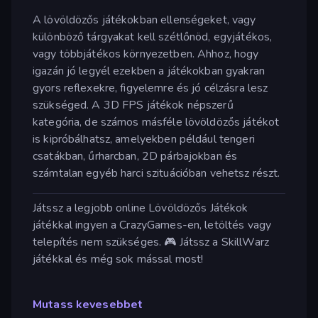
A lövöldözős játékokban ellenségeket, vagy
különböző tárgyakat kell szétlőnöd, egyjátékos,
vagy többjátékos környezetben. Ahhoz, hogy
igazán jó legyél ezekben a játékokban gyakran
gyors reflexekre, figyelemre és jó célzásra lesz
szükséged. A 3D FPS játékok népszerű
kategória, de számos másféle lövöldözős játékot
is kipróbálhatsz, amelyekben például tengeri
csatákban, űrharcban, 2D párbajokban és
számtalan egyéb harci szituációban vehetsz részt.
Játssz a legjobb online Lövöldözős Játékok
játékkal ingyen a CrazyGames-en, letöltés vagy
telepítés nem szükséges. 🎮 Játssz a SkillWarz
játékkal és még sok mással most!
Mutass kevesebbet