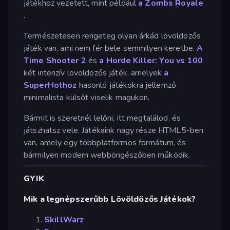
játékhoz vezetett, mint például
a Zombs Royale
.
Természetesen rengeteg olyan árkád lövöldözős
játék van, ami nem fér bele semmilyen keretbe.
A
Time Shooter 2
és
a Horde Killer: You vs 100
két intenzív lövöldözős játék, amelyek
a
SuperHothoz
hasonló játékokra jellemző
minimalista külsőt viselik magukon.
Bármit is szeretnél lelőni, itt megtalálod, és
játszhatsz vele. Játékaink nagy része HTML5-ben
van, amely egy többplatformos formátum, és
bármilyen modern webböngészőben működik.
GYIK
Mik a legnépszerűbb Lövöldözős Játékok?
SkillWarz