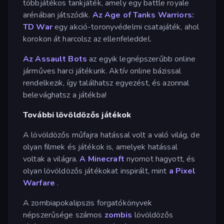
többjátékos tankjáték, amely egy battle royale
arénában játszódik.
Az Age of Tanks Warriors:
TD War
egy akció-toronyvédelmi csatajáték, ahol
korokon át harcolsz az ellenfeleddel.
Az Assault Bots
az egyik legnépszerűbb online
járműves harci játékunk. Aktív online bázissal
rendelkezik, így találhatsz egyezést, és azonnal
belevághatsz a játékba!
További lövöldözős játékok
A lövöldözős műfajra hatással volt a való világ, de
olyan filmek és játékok is, amelyek hatással
voltak a világra.
A Minecraft
nyomot hagyott, és
olyan lövöldözős játékokat inspirált, mint
a Pixel
Warfare
.
A zombiapokalipszis forgatókönyvek
népszerűsége számos
zombis
lövöldözős