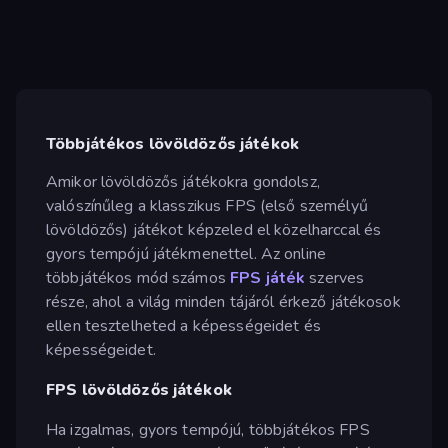
Többjátékos lövöldözős játékok
Amikor lövöldözős játékokra gondolsz,
valószínűleg a klasszikus FPS (első személyű
lövöldözős) játékot képzeled el közelharccal és
gyors tempójú játékmenettel. Az online
többjátékos mód számos
FPS játék
szerves
része, ahol a világ minden tájáról érkező játékosok
ellen tesztelheted a képességeidet és
képességeidet.
FPS lövöldözős játékok
Ha izgalmas, gyors tempójú, többjátékos FPS