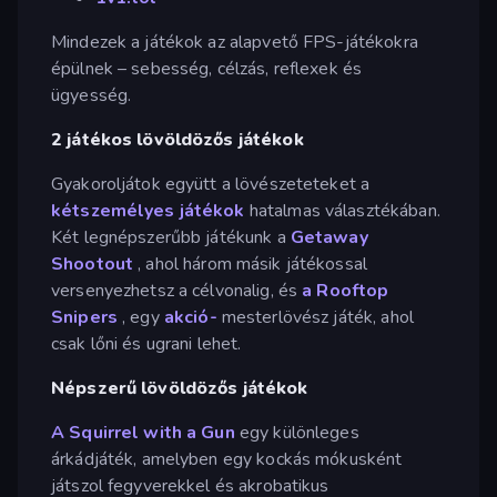
Mindezek a játékok az alapvető FPS-játékokra
épülnek – sebesség, célzás, reflexek és
ügyesség.
2 játékos lövöldözős játékok
Gyakoroljátok együtt a lövészeteteket a
kétszemélyes játékok
hatalmas választékában.
Két legnépszerűbb játékunk a
Getaway
Shootout
, ahol három másik játékossal
versenyezhetsz a célvonalig, és
a Rooftop
Snipers
, egy
akció-
mesterlövész játék, ahol
csak lőni és ugrani lehet.
Népszerű lövöldözős játékok
A Squirrel with a Gun
egy különleges
árkádjáték, amelyben egy kockás mókusként
játszol fegyverekkel és akrobatikus