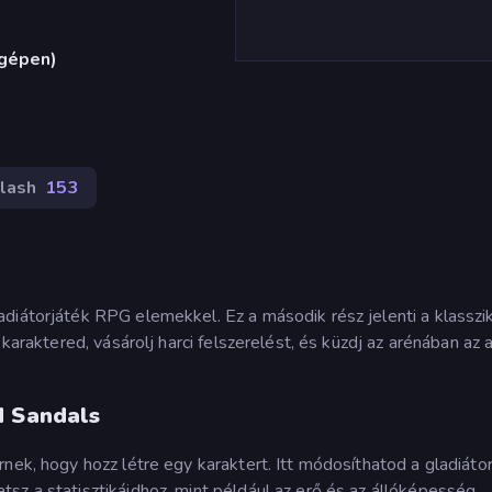
ógépen)
lash
153
diátorjáték RPG elemekkel. Ez a második rész jelenti a klasszi
 karaktered, vásárolj harci felszerelést, és küzdj az arénában az 
d Sandals
nek, hogy hozz létre egy karaktert. Itt módosíthatod a gladiáto
sz a statisztikáidhoz, mint például az erő és az állóképesség.