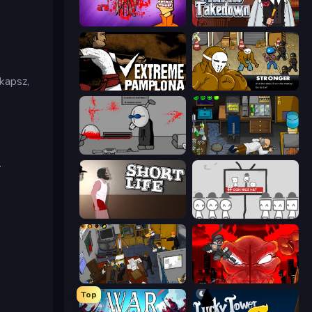
Load Up and Kill
Mafia Takedown
r
kapsz,
Extreme Pamplona
Crazy Flasher 3
Madness Deathwish
Foreign Creature
.
Short Life
We Become What We Behold
Foreign Creature 2
Madness Accelerant
Top