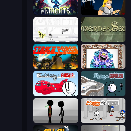
War the Knights
Lucky Tower
Electric Man
Swords & Souls
Strike Force Heroes
Exhibit of Sorrows
Infiltrating the Airship
Fleeing the Complex
Stick Figure Penalty 2
Escaping the Prison