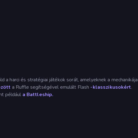
d a harci és stratégiai játékok sorát, amelyeknek a mechanikája
özött
a Ruffle segítségével emulált Flash
-klasszikusokért
.
nt például
a Battleship.