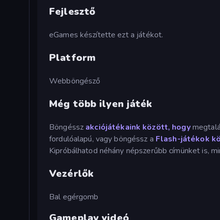
Fejlesztő
eGames készítette ezt a játékot.
Platform
Webböngésző
Még több ilyen játék
Böngéssz
akciójátékaink között, hogy
megtalál
fordulóalapú, vagy böngéssz a
Flash-játékok k
Kipróbálhatod néhány népszerűbb címünket is, mi
Vezérlők
Bal egérgomb
Gameplay videó