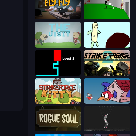
Fly for Fly
Die In Style
The Visit
Doodieman Voodoo
Scary Maze
Strike Force Heroes 2
StrikeForce Kitty
Cuphead
Rogue Soul 2
Skeleton Simulator