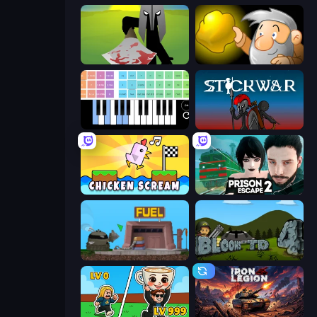
Kill The Spartan
Gold Miner
Virtual Online Piano
Stick War
Chicken Scream
Prison Escape 2
Motherload
Bloons Tower Defense 4