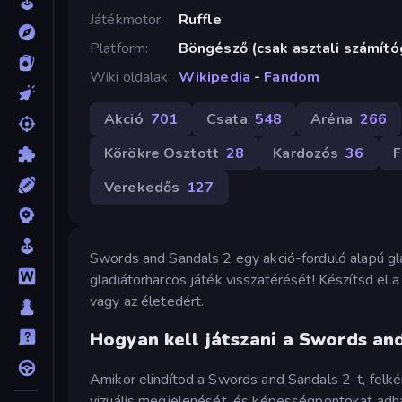
Játékmotor
Ruffle
Platform
Böngésző (csak asztali számít
Wiki oldalak
Wikipedia
-
Fandom
Akció
701
Csata
548
Aréna
266
Körökre Osztott
28
Kardozós
36
F
Verekedős
127
Swords and Sandals 2 egy akció-forduló alapú gla
gladiátorharcos játék visszatérését! Készítsd el a
vagy az életedért.
Hogyan kell játszani a Swords an
Amikor elindítod a Swords and Sandals 2-t, felkér
vizuális megjelenését, és képességpontokat adhat