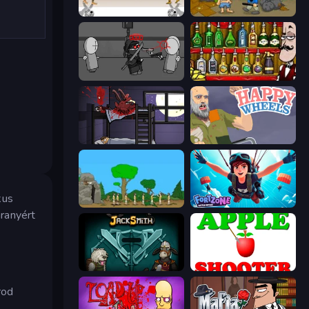
Gunblood
Hobo
Madness Project Nexus
Bartender The Right Mix
The Visitor
Happy Wheels
kus
Age Of War
Fortzone Battle Royale
aranyért
Jacksmith
Apple Shooter
rod