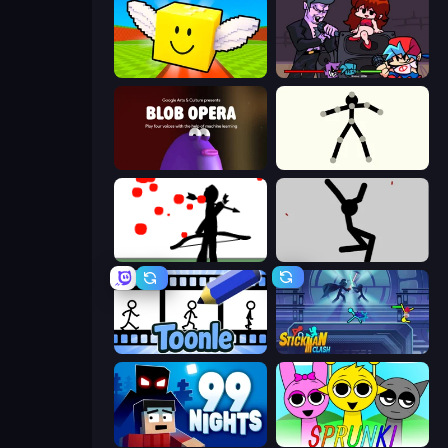
Lucky Brainrot Blocks Online
Friday Night Funkin'
Blob Opera
Stick Animator
Bowman
Rag Doll
Toonle
Stickman Clash
99 Nights (Bloxd.io)
Sprunki