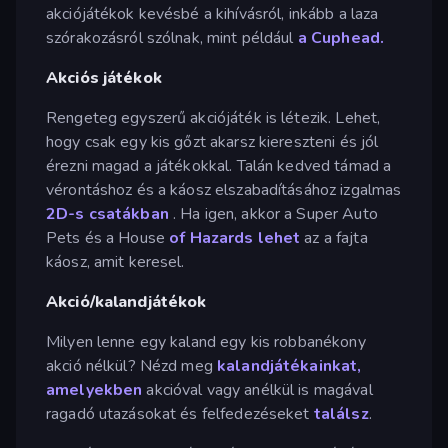
akciójátékok kevésbé a kihívásról, inkább a laza
szórakozásról szólnak, mint például
a Cuphead.
Akciós játékok
Rengeteg egyszerű akciójáték is létezik. Lehet,
hogy csak egy kis gőzt akarsz kiereszteni és jól
érezni magad a játékokkal. Talán kedved támad a
vérontáshoz és a káosz elszabadításához izgalmas
2D-s csatákban
. Ha igen, akkor a Super Auto
Pets és a House
of Hazards lehet
az a fajta
káosz, amit keresel.
Akció/kalandjátékok
Milyen lenne egy kaland egy kis robbanékony
akció nélkül? Nézd meg
kalandjátékainkat,
amelyekben
akcióval vagy anélkül is magával
ragadó utazásokat és felfedezéseket
találsz
.