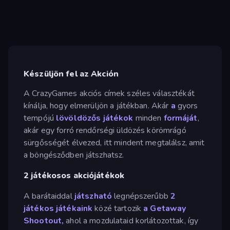
Készüljön fel az Akción
A CrazyGames akciós címek széles választékát
kínálja, hogy elmerüljön a játékban. Akár
a
gyors
tempójú
lövöldözős játékok
minden
formáját
,
akár egy forró rendőrségi üldözés körömrágó
sürgősségét élvezed, itt mindent megtalálsz, amit
a böngésződben játszhatsz.
2 játékosos akciójátékok
A barátaiddal
játszható
legnépszerűbb
2
játékos játékaink
közé tartozik
a Getaway
Shootout,
ahol a mozdulataid korlátozottak, így