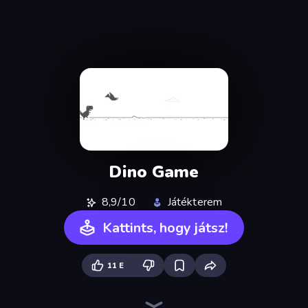
Dino Game
8,9/10
Játékterem
Kattints, hogy játsz!
11 E