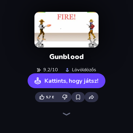
Gunblood
9,2/10
Lövöldözős
Kattints, hogy játsz!
5,7 E
Ragdoll Throw Challenge
Time Shooter 2
Mad Stick
Apple Shooter
Creative Kill Chamber
Sniper Shot: Bullet Time
Bowman
Stick Crush
Stick Figure Penalty 2