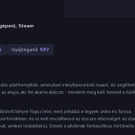
ógépen), Steam
5
Gyűjtögető
597
ális platformjáték, amelyben irányítanod kell Isaact, és segíthe
az anyja, aki fel akarta áldozni - mindent meg kell tenned a túlé
dott lényre fogsz lelni, mint például a legyek urára és furcsa,
börtönökben, és el kell mozdítanod az összes ellenséget az uta
t, amiket ledobhatsz. Ennek a játéknak fantasztikus története 