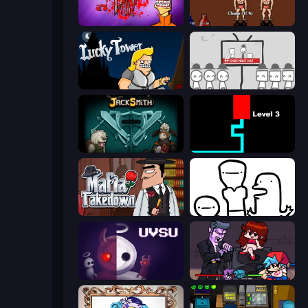
Load Up and Kill
Swords and Sandals 2
Lucky Tower
We Become What We Behold
Jacksmith
Scary Maze
Mafia Takedown
I Don't Even Know
UVSU
Friday Night Funkin'