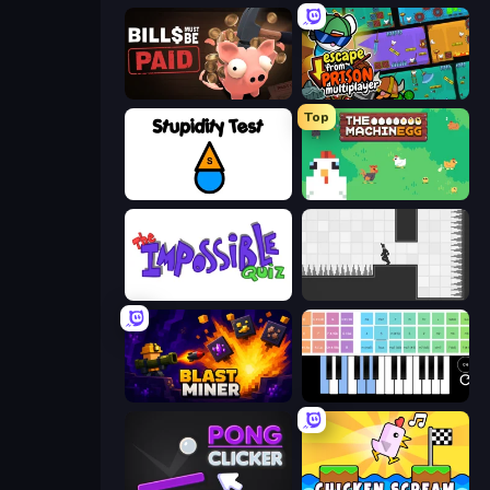
Bills Must Be Paid
Escape From Prison Multiplayer
Top
Stupidity Test
The MachinEGG
The Impossible Quiz
Rotate
Blast Miner
Virtual Online Piano