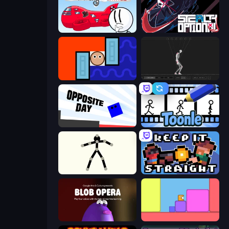
Infiltrating the Airship
Stealth Optional
Lava and Aqua
Skeleton Simulator
Opposite Day
Toonle
Stick Animator
Keep It Straight
Blob Opera
Level EATEN!