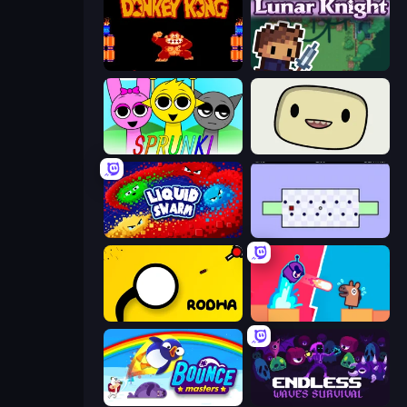
Donkey Kong Returns
Lunar Knight
Sprunki
SuperWEIRD
Liquid Swarm
World's Hardest Game
Rodha
Boom Slingers ReBoom
Bouncemasters
Endless Waves Survival