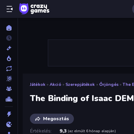
Játékok
»
Akció
»
Szerepjátékok
»
Őrjöngés
»
The 
The Binding of Isaac DE
Megosztás
Értékelés
9,3
(
az elmúlt 6 hónap alapján
)