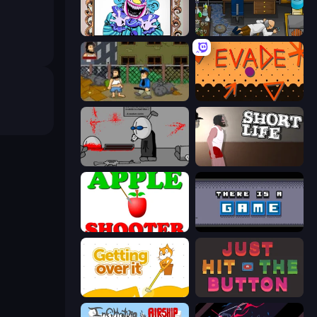
Exhibit of Sorrows
Foreign Creature
Hobo
Evade
Madness Deathwish
Short Life
Apple Shooter
There Is No Game
Getting Over It
Just Hit the Button