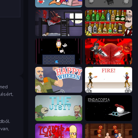
Cuphead
Madness Project Nexus
The Visitor
Bartender The Right Mix
Just One Boss
Madness Accelerant
tned
Happy Wheels
Gunblood
lésért,
The Visit
Endacopia
dból.
van,