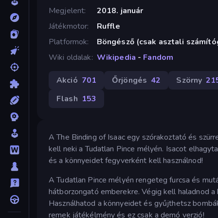
Megjelent
2018. január
Játékmotor
Ruffle
Platformok
Böngésző (csak asztali számít
Wiki oldalak
Wikipedia
-
Fandom
Akció
701
Őrjöngés
42
Szörny
21
Flash
153
A The Binding of Isaac egy szórakoztató és szürre
kell neki a Tudatlan Pince mélyén. Isacot elhagyta 
és a könnyeidet fegyverként kell használnod!
A Tudatlan Pince mélyén rengeteg furcsa és mutáló
hátborzongató emberekre. Végig kell haladnod a 
Használhatod a könnyeidet és gyűjthetsz bombáka
remek játékélmény és ez csak a demó verzió!