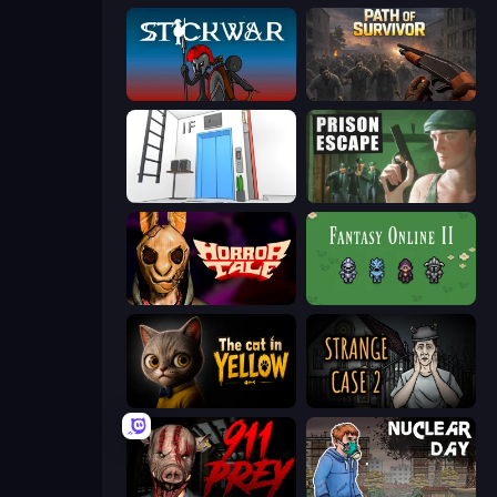
Stick War
Path of Survivor
Elevator Room Escape
Prison Escape
Horror Tale
Fantasy Online 2
The Cat in Yellow
Escape Room: Strange Case 2