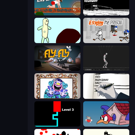
Short Life 2
Spy Highway
Doodieman Voodoo
Escaping the Prison
Fly for Fly
Skeleton Simulator
Exhibit of Sorrows
Death Note Type
Scary Maze
Cuphead