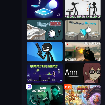
Tile Jumper 3D
Ragdoll Throw Challenge
Fleeing the Complex
Stealing the Diamond
Stickman Bullet Warriors
BodyCamera Shooter
Geometry Game
Ann
Hot
Take Actions
Heroes Assemble