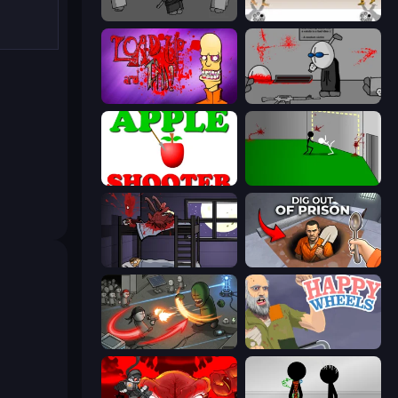
Madness Project Nexus
Gunblood
Load Up and Kill
Madness Deathwish
Apple Shooter
Die In Style
The Visitor
Dig out of Prison
Madness Online
Happy Wheels