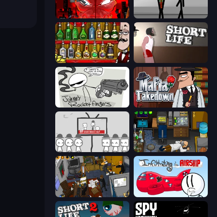
Madness Accelerant
Stick Figure Penalty 2
Bartender The Right Mix
Short Life
Johnny Rocketfingers
Mafia Takedown
We Become What We Behold
Foreign Creature
Foreign Creature 2
Infiltrating the Airship