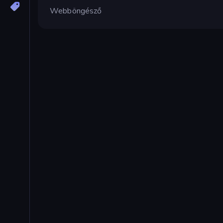
Webböngésző