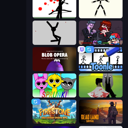
Bowman
Stick Animator
Rag Doll
Friday Night Funkin'
Blob Opera
Toonle
Sprunki
Kill The Spartan
Firestone – Idle Clicker Online RPG
Dead Land: Survival