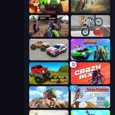
Offroad Life 3D
Moto Maniac 3
MotoCross Riders
Trials Ice Ride
Limitless
Real Cars Epic Stunts
Offroad Muddy Trucks
Crazy MX
Cartoon Moto Stunt
Moto Maniac