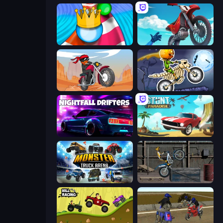
Aquapark Balls Party
Airborne Motocross
Stickman Moto Race Extreme
Moto X3M 6: Spooky Land
Nightfall Drifters
Stunt Paradise
Monster Truck Arena
Trials Ride