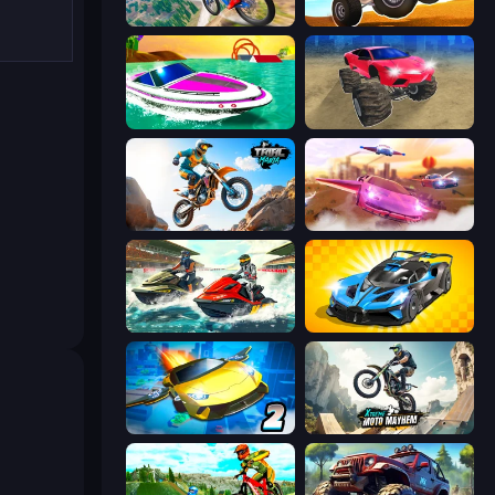
Riders Downhill Racing
ATV Ultimate Offroad
Jet Boat Racing
Monster Cars: Ultimate Simulator
Trial Mania
Ultimate Flying Car
Jetski Race
GT Cars Mega Ramps
Ultimate Flying Car 2
Xtreme Moto Mayhem