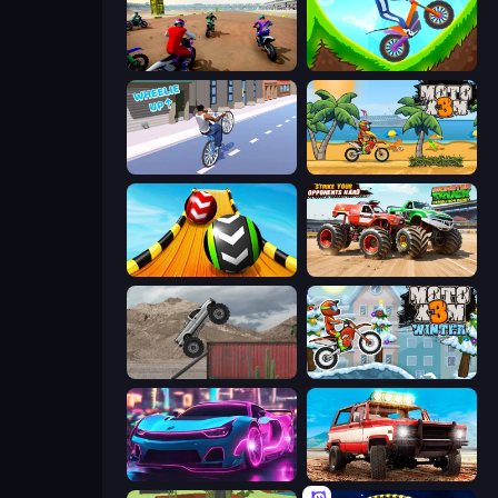
Super MX - The Champion
Hill Climb on Moto Bike
Wheelie Up
Moto X3M
Sky Balls 3D
Monster Truck Demolition Derby
Hard Wheels
Moto X3M 4 Winter
Cyber Cars Punk Racing 2
Offroad Masters Challenge