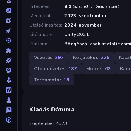
Értékelés
9,1
(
az elmúlt 6 hónap alapján
)
Megjelent
2023. szeptember
Utolsó frissítés
2024. november
Játékmotor
Unity 2021
Platform
Böngésző (csak asztali szám
Vezetős
297
Kétjátékos
225
Kasz
Oldalnézetes
187
Motors
62
Kar
Terepmotor
18
Kiadás Dátuma
szeptember 2023