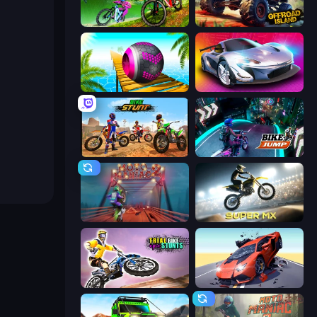
MX Offroad Master
Offroad Island
Rolling Balls Sea Race
Grand Cyber City
Bike Stunts Race Bike Games 3D
Bike Jump
Moto Maniac 2
Super MX - Last Season
Trial Bike Epic Stunts
Hyper Cars Ramp Crash