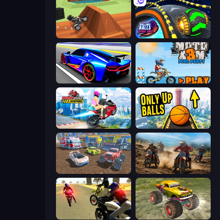
Blocky Trials
Rolling Balls Space Race
Cyber Cars Punk Racing
Moto X3M 5: Pool Party
Ramp Bike Jumping
Only Up Balls
Mad Cars: Racing & Crash
Motocross Dirt Bike Race Games
3D Moto Simulator 2
Real Simulator: Monster Truck