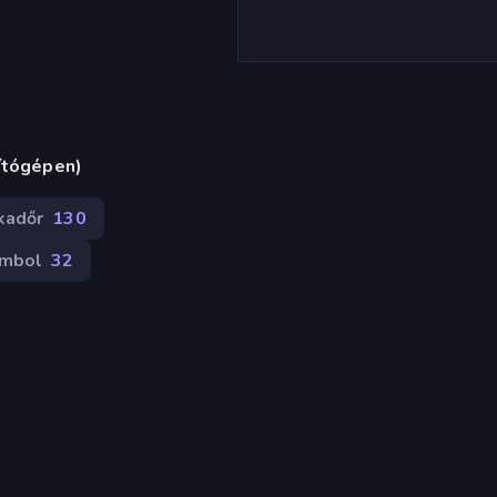
ítógépen)
kadőr
130
ambol
32