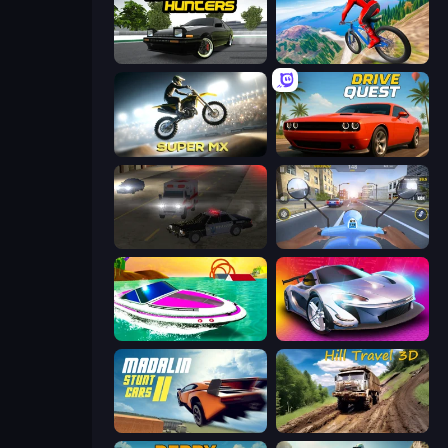
Drift Hunters
Riders Downhill Racing
Super MX - Last Season
Drive Quest
City Car Driving Simulator 2
Moto Racing Club
Jet Boat Racing
Grand Cyber City
Madalin Stunt Cars 2
Hill Travel 3D