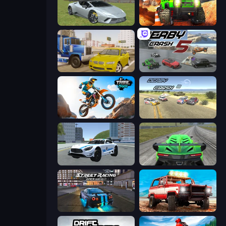
Sports Cars Driver
Offroad Life 3D
Crazy Car Stunts
Derby Crash 5
Trial Mania
Derby Crash 3
Crazy Stunt Cars 2
Speed Racing Pro 2
Street Racing: Open World
Offroad Masters Challenge