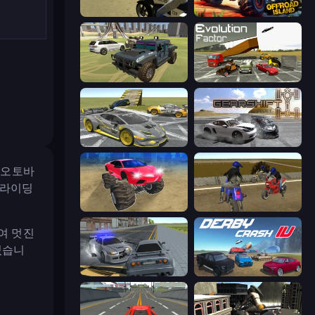
3D Moto Simulator 2
Offroad Island
4x4 Offroader
Evolution Factor
Wrong Way
Gearshift One
 오토바
 라이딩
Monster Cars: Ultimate Simulator
Crazy Moto Stunts
여 멋진
있습니
RCC City Racing
Derby Crash 4