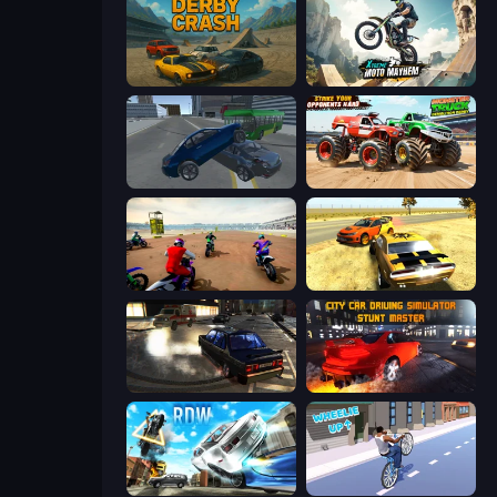
Derby Crash
Xtreme Moto Mayhem
Offroader V6
Monster Truck Demolition Derby
Super MX - The Champion
3D Car Simulator
City Classic Car Driving: 131
City Car Driving Simulator: Stunt
Real Drift World
Wheelie Up