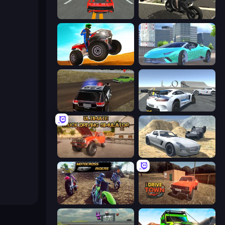
Modern Car Racing 2
Stunt Mania 3D
ATV Ultimate Offroad
Real City Driver
POLICE Chase Simulator
Crazy Stunt Cars Multiplayer
Ultimate Truck Driving Simulator 2020
Derby Crash 2
MotoCross Riders
DriveTown