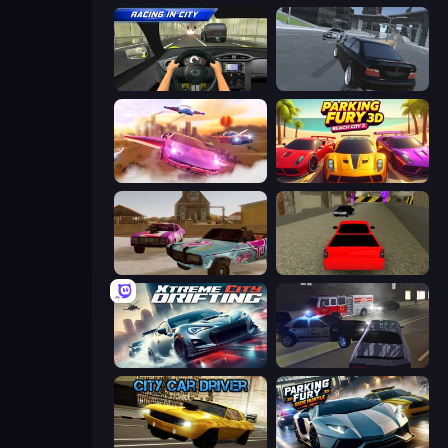
Racing in City
Transporter Hot Pursuit
Ultimate Flying Car
Parking Fury 3D: Beach City 2
Village Car Stunts
Speed Brazil
Xtreme City Drifting
City Car Driving Simulator 3