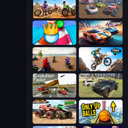
Bike Stunts Race Bike Games 3D
Mad Cars: Racing & Crash
Aquapark Balls Party
Xtreme Rivals: Car Racing
Super MX - The Champion
Trial Mania
Evolution Factor
4x4 Offroader
Monster Truck Demolition Derby
Only Up Balls