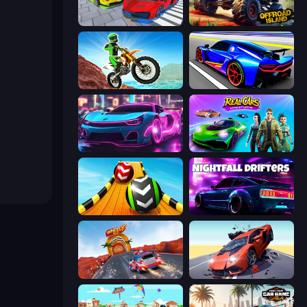
Real Cars Extreme Racing
Offroad Island
Dirt Bike Mad Skills
Cyber Cars Punk Racing
Cyber Cars Punk Racing 2
Real Cars Epic Stunts
Sky Balls 3D
Nightfall Drifters
WheelX Race
Hyper Cars Ramp Crash