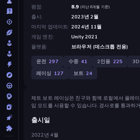
평점
8.9
(
지난 6개월 기준
)
출시
2023년 2월
마지막 업데이트
2024년 11월
게임 엔진
Unity 2021
플랫폼
브라우저 (데스크톱 전용)
운전
297
수중
41
2인용
225
3D
레이싱
127
보트
24
제트 보트 레이싱은 친구와 함께 로컬에서 플레이
임 모드를 사용할 수 있습니다. 경사로를 통과하
출시일
2022년 4월