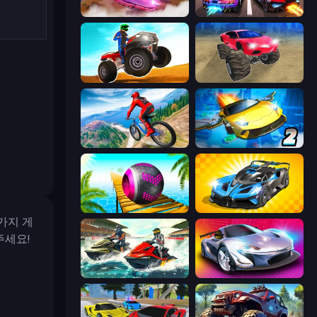
Ultimate Flying Car
Night City Racing
ATV Ultimate Offroad
Monster Cars: Ultimate Simulator
Riders Downhill Racing
Ultimate Flying Car 2
Rolling Balls Sea Race
GT Cars Mega Ramps
가지 게
주세요!
Jetski Race
Grand Cyber City