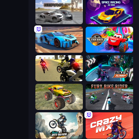
Gearshift One
Space Racing 3D: Void
Real Cars in City
Car Race: 3D
3D Moto Simulator 2
Bike Jump
Real Simulator: Monster Truck
Fury Bike Rider
Xtreme Moto Mayhem
Crazy MX