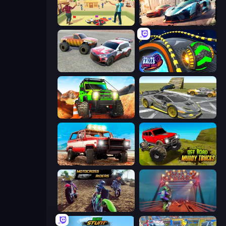
Kite Flying Sim
Mega Ramp Car Game: Car Stunts
Limitless
Rolling Balls Space Race
Offroad Life 3D
Wrong Way
Offroad Masters Challenge
Offroad Muddy Trucks
MotoCross Riders
Moto Maniac 2