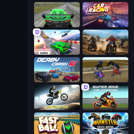
Speed Racing Pro 2
Car Games: Car Racing Game
Impossible Mega Ramp Car Stunt
Motocross Dirt Bike Race Games
Derby Crash 4
Crazy Moto Stunts
Super MX - Last Season
Super Bike The Champion