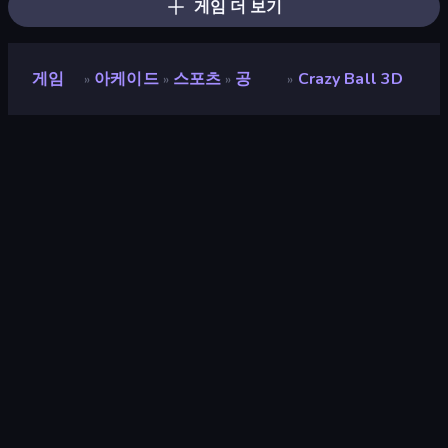
게임 더 보기
게임
아케이드
스포츠
공
Crazy Ball 3D
»
»
»
»
Crazy Ball 3D
개발자
Anker
평점
9.1
(
지난 6개월 기준
)
출시
2021년 1월
게임 엔진
HTML5
플랫폼
브라우저 (데스크톱, 모바일, 태블릿),
CrazyGames 앱 (iOS, Android)
아케이드
523
모바일
2,348
3D
850
1인용
71
공
147
마우스
1,553