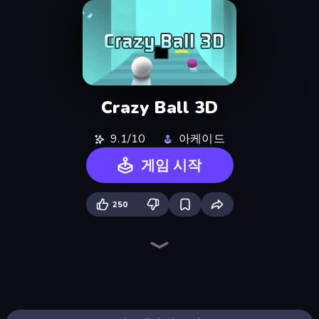
Crazy Ball 3D
9.1/10
아케이드
게임 시작
250
Ragdoll Archers
Go Escape
Fast Ball Jump
Stacky Bird
Wave Dash: Geometry Arrow
Hyper Cube Challenge
Geometry Game
Hyper Wave Challenge
Om Nom: Run
Through the Wall
Slice Master
Helix Jump
Stack Fall
Twerk Race 3D
Draw Crash Race
Baseball For Brainrot
Perfect Piano
Obby Car Challenge: Drive