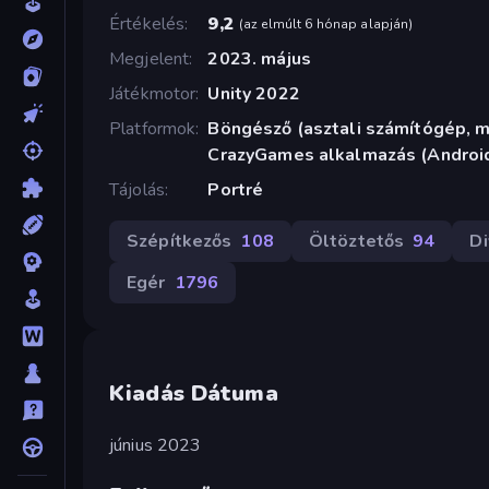
Értékelés
9,2
(
az elmúlt 6 hónap alapján
)
Megjelent
2023. május
Játékmotor
Unity 2022
Platformok
Böngésző (asztali számítógép, mo
CrazyGames alkalmazás (Android
Tájolás
Portré
Szépítkezős
108
Öltöztetős
94
Di
Egér
1796
Kiadás Dátuma
június 2023