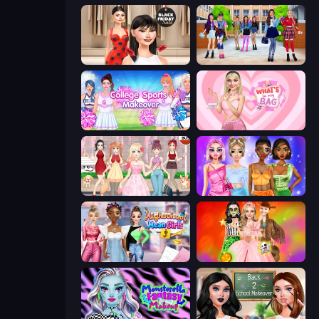
Shopaholic Black Friday
High School BFFs: Girls Team
College Sport Team Makeover
What's In My Bag
Anime Girls Dress Up Games
Monochrome Looks
Highschool Mean Girls 3
Iconic Halloween Costumes