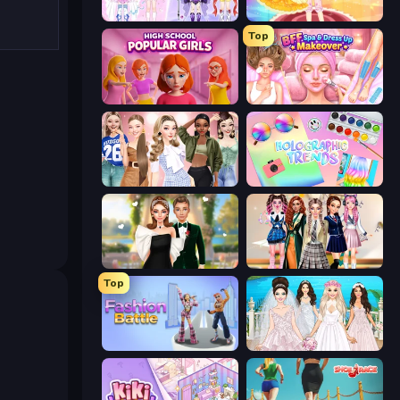
Idol Livestream: Fashion Game
Royal Glow Princess Makeover
Top
High School Popular Girls
BFF Makeover - Spa & Dress Up
Fashion Week 2025
Holographic Trends
Valentine's Day Proposal
Back To School: Uniforms Edition
Top
Fashion Battle
Model Wedding