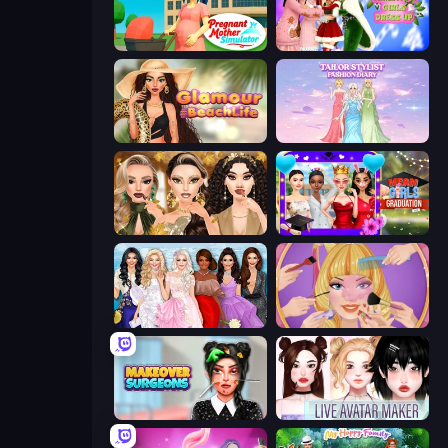
Pregnant Mother Simulator
Christmas Girls Dress Up
Glamour Beach Life
Tailor Stylist: Fashion Diary
Autumn Glam Gala
Mean Girls Graduation Day
Model Dress Up Girl
Extreme Makeover
Makeover Surgeons
Live Avatar Maker: Girls