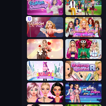
Fashion Challenge: Catwalk Run
Superstar Family Dress Up
Fashion Holic
Superstar College Girls Makeover
GRWM Date Night
BFFs Luxury Loungewear
Lulu's Fashion World
Make Up Queen R
New Year Makeup Trends
BFFs K-Pop Fangirls