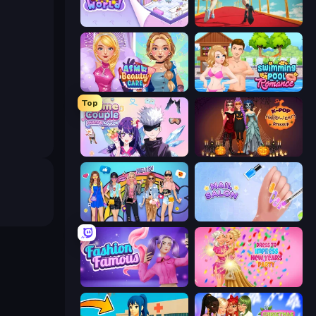
KiKi World
Shoe Race
ASMR Beauty Care
Swimming Pool Romance
Top
Anime Couple: Avatar Maker
K-Pop Halloween Dress Up
College Girls Team Makeover
Nail Salon
Fashion Famous
Dress To Impress: New Year's Party