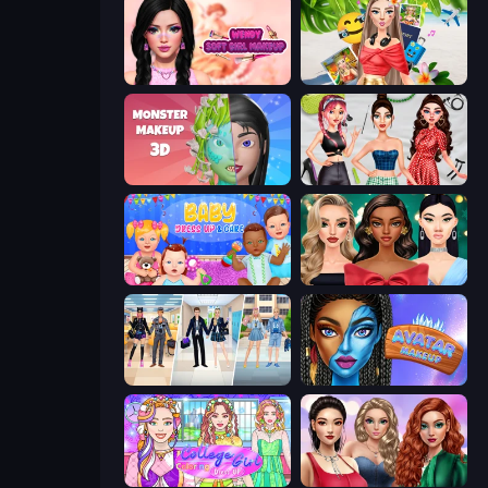
Wendy Soft Girl Makeup
Travel with Me: ASMR Edition
Monster Makeup 3D
Brat Girl Summer
Baby Dress Up
New Year's Eve Makeup
College Girl & Boy Makeover
Avatar Make Up
College Girl Coloring Dress Up
Colored Denim Trends