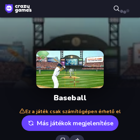
Baseball
Ez a játék csak számítógépen érhető el
Más játékok megjelenítése