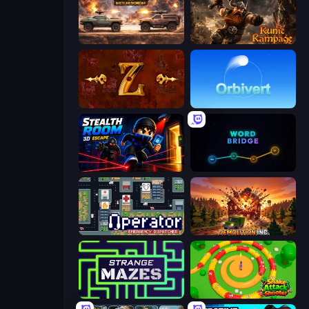
Cars with Guns: Wasteland Showdown
Runic Rampage
Tzared
Orbivert
Stealth Room 3D Escape Puzzle
Word Bridge
Operator: Emergency Dispatcher
Demolition Inc.
Strange Mazes
Snake Attack Shooter