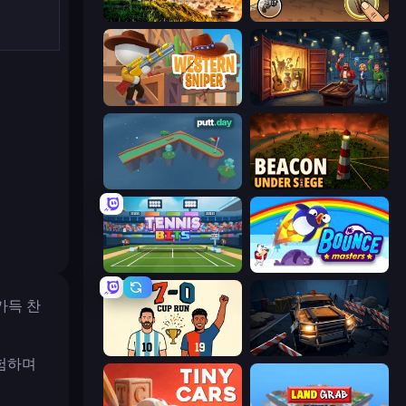
Artillery Vs Tanks
Earn to Die: Zombie Ride
Western Sniper
Container Auction
putt.day
Beacon Under Siege
Tennis Bits
Bouncemasters
 가득 찬
7a0 - World Cup Simulator
Cars vs Zombies
시험하며