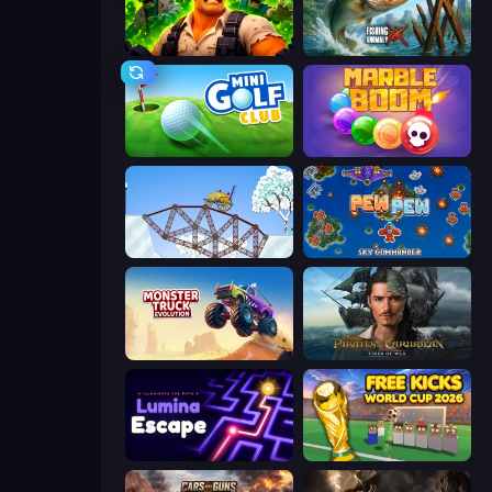
Zombie Lab Escape
Fishing Anomaly
Mini Golf Club
Marble Boom
Railway Bridge
Pew Pew
Monster Truck Evolution
Pirates of the Caribbean: ToW
Lumina Escape
Free Kicks World Cup 2026