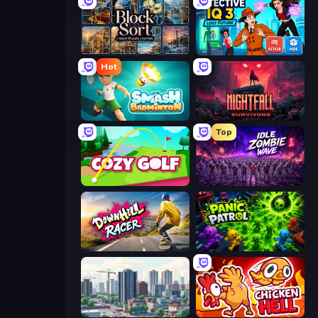
Block Sort - Jigsaw Puzzle Journey
Detective IQ 3
Hot
Smash Badminton
Nightfall Survivors
Top
Cozy Golf
Idle Zombie Wave: Survivors
Downhill Racer
Panic Patrol
SuperCity 3D
Chicken Hell