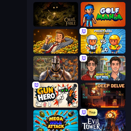
Cruel Fable
Golf Mania
Idle Billionaire Tycoon
Pocket Goal: World Cup
Khan Wars
Life Simulator: Road to Riches
Gun Hero: Cat Survival
Deep Delve
Top