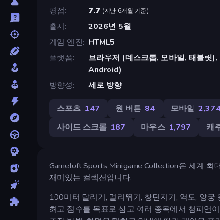
평점
7.7
(
지난 6개월 기준
)
출시
2026년 5월
게임 엔진
HTML5
플랫폼
브라우저 (데스크톱, 모바일, 태블릿), Cr
Android)
방향성
세로 방향
스포츠
147
원 버튼
84
모바일
2,37
사이드 스크롤
187
마우스
1,797
캐
Gameloft Sports Minigame Collect
재미있는 컬렉션입니다.
100미터 달리기, 멀리뛰기, 창던지기, 역도, 양
최고 점수를 목표로 삼고 여러 종목에서 챔피언이