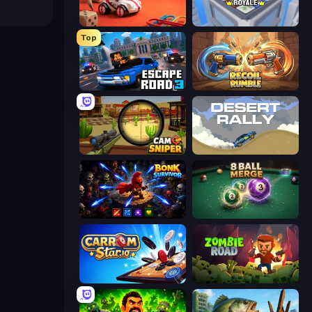
Tiny Cars
Landgrab Royale
Top
Escape Road 3
Recoil Rumble
Camo Sniper
Desert Rally
Bonk Survivor: Roguelike
8 Ball Merge
Carrom Stars.io
Zombie Road