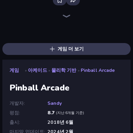
Bloxd.io
Ragdoll Archers
EvoWars.io
Piece of Cake: Merge and Bake
Veck.io
Racing Limits
Traffic Rider
Mahjongg Solitaire
Screw Out: Bolts and Nuts
Words of Wonders
Piles of Mahjong
Designville: Merge & Design
Miniblox
Space Waves
Stickman Clash
SkillWarz
Fortzone Battle Royale
Arrow Escape
게임 더 보기
게임
아케이드
물리학 기반
Pinball Arcade
»
»
»
Pinball Arcade
개발자
Sandy
평점
8.7
(
지난 6개월 기준
)
출시
2018년 6월
마지막 업데이트
2024년 2월