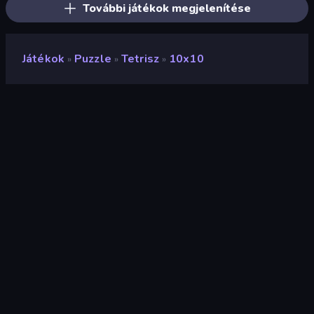
További játékok megjelenítése
Játékok
Puzzle
Tetrisz
10x10
»
»
»
10x10
Értékelés
7,3
(
az elmúlt 6 hónap alapján
)
Megjelent
2019. február
Játékmotor
HTML5
Platformok
Böngésző (asztali számítógép,
mobil, tablet), CrazyGames
alkalmazás (iOS, Android)
Tájolás
Portré
Wiki oldalak
Fandom