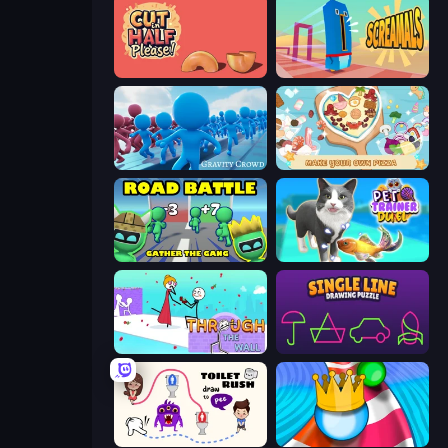
Cut in Half, Please!
Screamals
Gravity Crowd
ABC Pizza Maker
Road Battle: Gather the Gang
Pet Trainer Duel
Through the Wall
Single Line: Drawing Puzzle
Toilet Rush - Draw Puzzle
Aquapark Balls Party