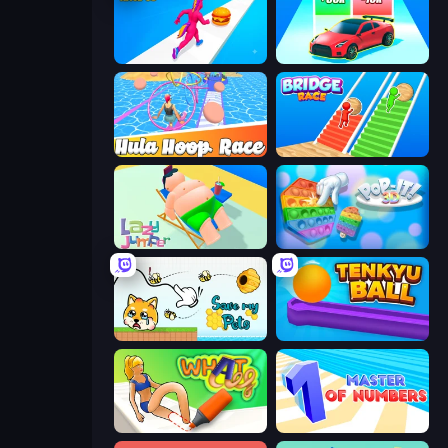
Twerk Race 3D
Upgrade the Supercar 3D
Hula Hoop Race
Bridge Race
Lazy Jumper
Pop It 3D
Save My Pets
Tenkyu Ball
What a Leg
Master of Numbers