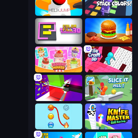
Helix Jump
Stack Colors
Color Fill 3D
Burger Cafe
Dessert Maker
Tile Craft 3D
Jelly Restaurant
Slice It All!
Emoji Puzzle!
Knife Master: Ball Racing