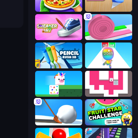
Pizza Maker
Color Roll 3D
Sneaker Art
Layers Roll
Pencil Rush
Man Runner 2048
Stacky Bird
Just Slide (Remastered)
Shovel 3D
Fruit Stab Challenge