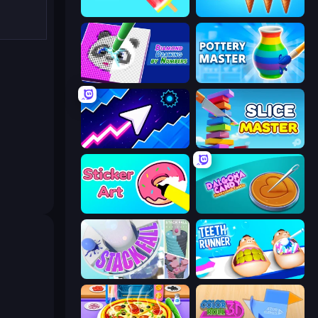
Color Match
Ice Cream Inc.
Diamond Drawing by Numbers
Pottery Master
Space Waves
Slice Master
Sticker Art
Dalgona Candy Honeycomb Cookie
Stack Fall
Teeth Runner