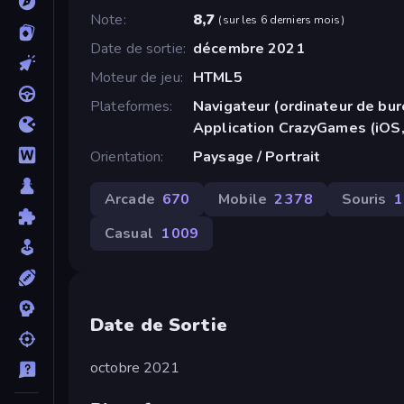
Note
8,7
(
sur les 6 derniers mois
)
Date de sortie
décembre 2021
Moteur de jeu
HTML5
Plateformes
Navigateur (ordinateur de bur
Application CrazyGames (iOS,
Orientation
Paysage / Portrait
Arcade
670
Mobile
2 378
Souris
1
Casual
1 009
Date de Sortie
octobre 2021