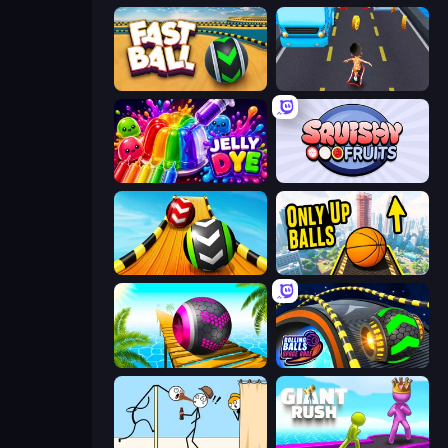
Fast Ball Jump
Bus and Subway Runner
Jelly Dye
Squishy Fruits
Sky Balls 3D
Only Up Balls
Rolling Balls Sea Race
Rolling Balls Space Race