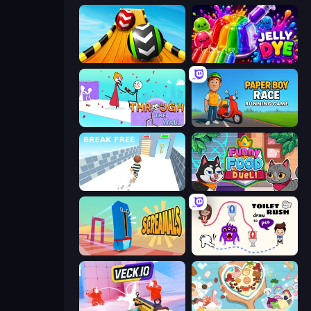
Sky Balls 3D
Jelly Dye
Through the Wall
Paper Boy Race: Running Game
Break Free
Funny Food Duel
Screamals
Toilet Rush - Draw Puzzle