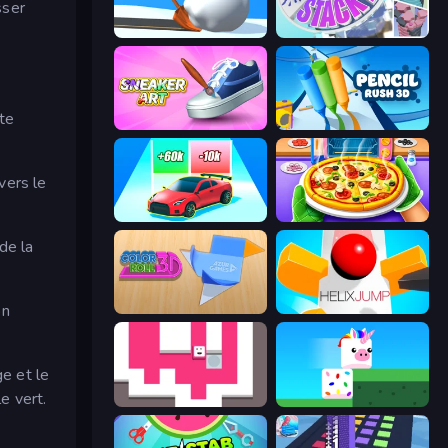
sser
Shovel 3D
Stack Fall
 te
Sneaker Art
Pencil Rush
 vers le
Upgrade the Supercar 3D
Pizza Maker
de la
on
Color Roll 3D
Helix Jump
ge et le
e vert.
Just Slide (Remastered)
Stacky Bird