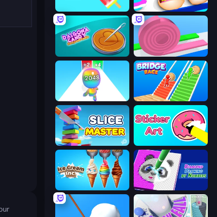
Color Match
Teeth Runner
Dalgona Candy Honeycomb Cookie
Layers Roll
Man Runner 2048
Bridge Race
Slice Master
Sticker Art
Ice Cream Inc.
Diamond Drawing by Numbers
our