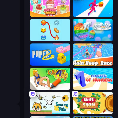
Dessert Maker
Twerk Race 3D
Emoji Puzzle!
Pop It 3D
Paper.io 2
Hula Hoop Race
What a Leg
Master of Numbers
Save My Pets
Knife Show