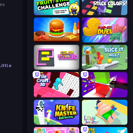
ses
Fruit Stab Challenge
Stack Colors
Burger Cafe
Pop It! Duel
Little
Color Fill 3D
Slice It All!
Tile Craft 3D
Jelly Restaurant
Knife Master: Ball Racing
Lazy Jumper