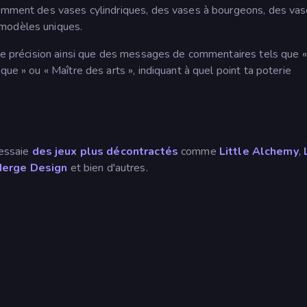
tamment des vases cylindriques, des vases à bourgeons, des va
 modèles uniques.
e de précision ainsi que des messages de commentaires tels que «
que » ou « Maître des arts », indiquant à quel point ta poterie
 essaie
des jeux plus décontractés
comme
Little Alchemy
,
Merge Design
et bien d'autres.