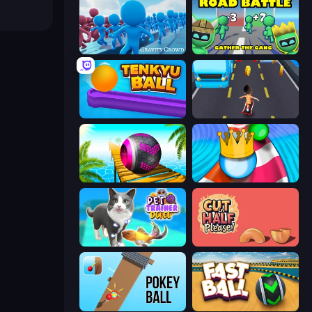
Gravity Crowd
Road Battle: Gather the Gang
Tenkyu Ball
Bus and Subway Runner
Rolling Balls Sea Race
Aquapark Balls Party
Pet Trainer Duel
Cut in Half, Please!
Pokey Ball
Fast Ball Jump