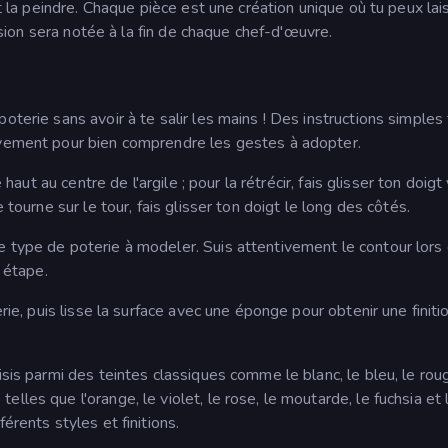
et la peindre. Chaque pièce est une création unique où tu peux lai
cision sera notée à la fin de chaque chef-d'œuvre.
oterie sans avoir à te salir les mains ! Des instructions simples
ivement pour bien comprendre les gestes à adopter.
 haut au centre de l'argile ; pour la rétrécir, fais glisser ton doigt
 tourne sur le tour, fais glisser ton doigt le long des côtés.
 type de poterie à modeler. Suis attentivement le contour lors 
e étape.
erie, puis lisse la surface avec une éponge pour obtenir une finiti
isis parmi des teintes classiques comme le blanc, le bleu, le rou
les que l'orange, le violet, le rose, le moutarde, le fuchsia et l
érents styles et finitions.