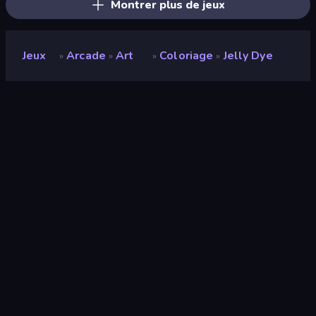
Montrer plus de jeux
Jeux
Arcade
Art
Coloriage
Jelly Dye
»
»
»
»
Jelly Dye
Développeur
Egor Davydov
Note
8,5
(
sur les 6 derniers mois
)
Date de sortie
juin 2026
Mis à jour le
juillet 2026
Moteur de jeu
Unity 6
Plateformes
Navigateur (ordinateur de bureau,
mobile, tablette), Application
CrazyGames (iOS, Android)
Orientation
Portrait