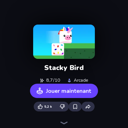
Stacky Bird
8,7/10
Arcade
Jouer maintenant
5,2 k