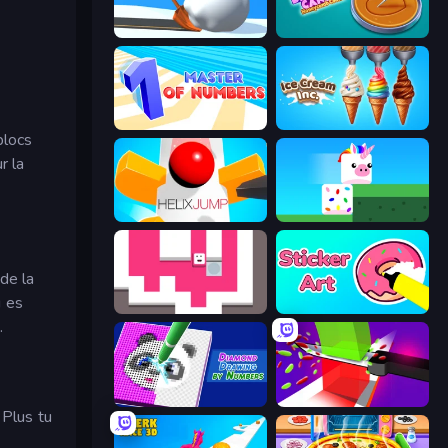
Shovel 3D
Dalgona Candy Honeycomb Cookie
Master of Numbers
Ice Cream Inc.
blocs
r la
Helix Jump
Stacky Bird
de la
u es
Just Slide (Remastered)
Sticker Art
.
Diamond Drawing by Numbers
Jelly Restaurant
 Plus tu