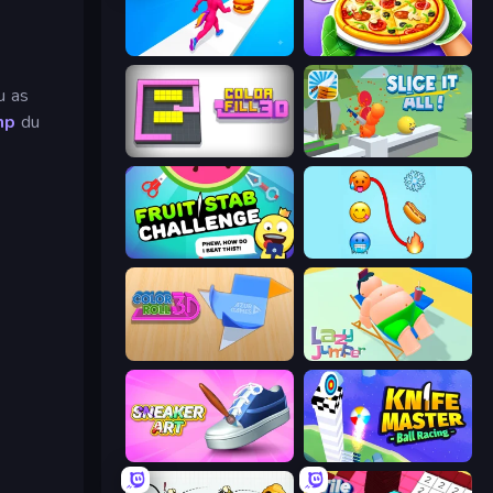
Twerk Race 3D
Pizza Maker
tu as
mp
du
Color Fill 3D
Slice It All!
Fruit Stab Challenge
Emoji Puzzle!
Color Roll 3D
Lazy Jumper
Sneaker Art
Knife Master: Ball Racing