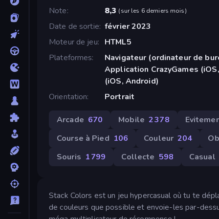
Note
8,3
(
sur les 6 derniers mois
)
Date de sortie
février 2023
Moteur de jeu
HTML5
Plateformes
Navigateur (ordinateur de bur
Application CrazyGames (iOS,
(iOS, Android)
Orientation
Portrait
Arcade
670
Mobile
2 378
Eviteme
Course à Pied
106
Couleur
204
Ob
Souris
1 799
Collecte
598
Casual
Stack Colors est un jeu hypercasual où tu te dépla
de couleurs que possible et envoie-les par-dessus
méga multiplicateur de récompense !