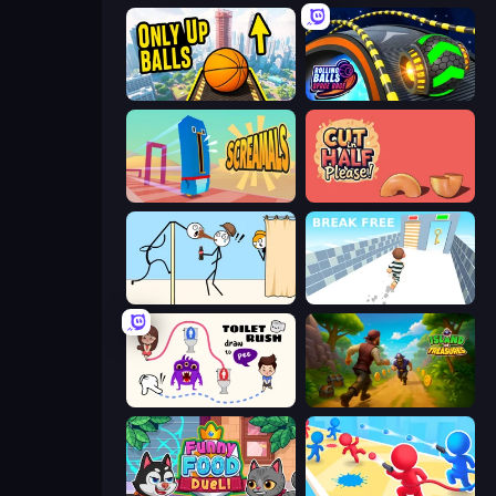
Only Up Balls
Rolling Balls Space Race
Screamals
Cut in Half, Please!
Gomu Goman
Break Free
Toilet Rush - Draw Puzzle
Island of Treasures