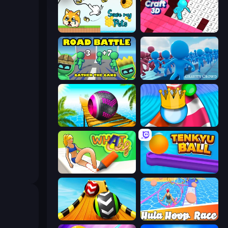
Save My Pets
Tile Craft 3D
Road Battle: Gather the Gang
Gravity Crowd
Rolling Balls Sea Race
Aquapark Balls Party
.
What a Leg
Tenkyu Ball
Sky Balls 3D
Hula Hoop Race