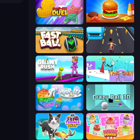
Pop It! Duel
Burger Cafe
Fast Ball Jump
Bus and Subway Runner
Giant Rush!
Through the Wall
Pop It 3D
Crazy Ball 3D
Pet Trainer Duel
Dessert Maker