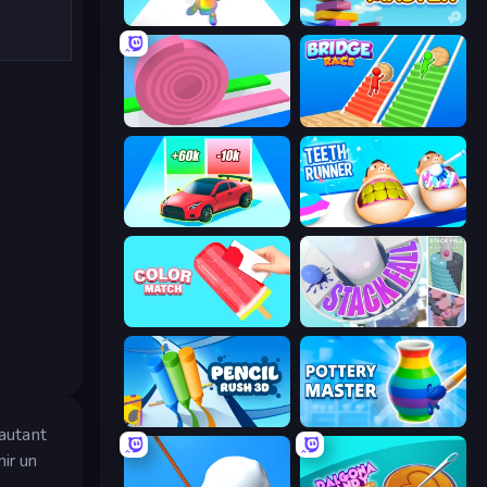
Man Runner 2048
Slice Master
Layers Roll
Bridge Race
Upgrade the Supercar 3D
Teeth Runner
Color Match
Stack Fall
Pencil Rush
Pottery Master
 autant
ir un