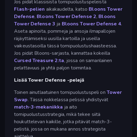
Jos pidät klassisista tornipuolustuspeleistä
Flash-pelien
aikakaudelta, katso
Bloons Tower
Defense
,
Bloons Tower Defense 2
,
Bloons
Tower Defense 3
ja
Bloons Tower Defense 4
.
Aseta apinoita, pommeja ja ansoja ilmapallojen
räjäyttämiseksi uusilla kartoilla ja useilla
vaikeustasoilla tässä tornipuolustushaasteessa.
Jos pidät Bloons-sarjasta, kannattaa kokeilla
Cursed Treasure 2:ta
, jossa on samanlainen
pelattavuus ja yhtä paljon toimintaa.
Lisää Tower Defense -pelejä
Toinen ainutlaatuinen tornipuolustuspeli on
Tower
Swap
. Tässä nokkelassa pelissä yhdistyvät
match-3-mekaniikka
ja aito
tornipuolustusstrategia, mikä tekee siitä
houkuttelevan kaikille, jotka pitävät match-3-
pelistä, jossa on mukana annos strategista
ajattelua.