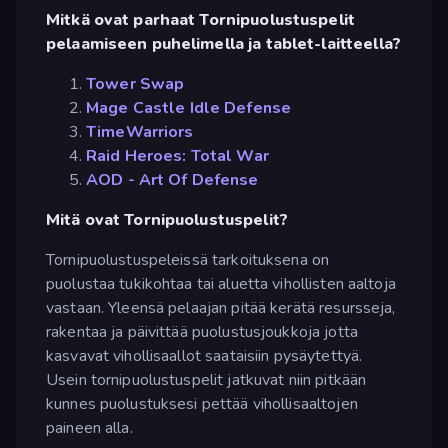
Mitkä ovat parhaat Tornipuolustuspelit
pelaamiseen puhelimella ja tablet-laitteella?
Tower Swap
Mage Castle Idle Defense
TimeWarriors
Raid Heroes: Total War
AOD - Art Of Defense
Mitä ovat Tornipuolustuspelit?
Tornipuolustuspeleissä tarkoituksena on
puolustaa tukikohtaa tai aluetta vihollisten aaltoja
vastaan. Yleensä pelaajan pitää kerätä resursseja,
rakentaa ja päivittää puolustusjoukkoja jotta
kasvavat vihollisaallot saataisiin pysäytettyä.
Usein tornipuolustuspelit jatkuvat niin pitkään
kunnes puolustuksesi pettää vihollisaaltojen
paineen alla.