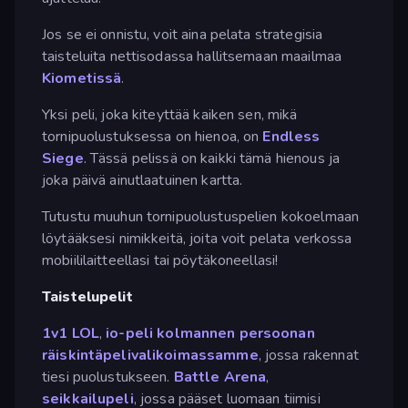
Jos se ei onnistu, voit aina pelata strategisia
taisteluita nettisodassa hallitsemaan maailmaa
Kiometissä
.
Yksi peli, joka kiteyttää kaiken sen, mikä
tornipuolustuksessa on hienoa, on
Endless
Siege
. Tässä pelissä on kaikki tämä hienous ja
joka päivä ainutlaatuinen kartta.
Tutustu muuhun tornipuolustuspelien kokoelmaan
löytääksesi nimikkeitä, joita voit pelata verkossa
mobiililaitteellasi tai pöytäkoneellasi!
Taistelupelit
1v1 LOL
,
io-peli
kolmannen persoonan
räiskintäpelivalikoimassamme
, jossa rakennat
tiesi puolustukseen.
Battle Arena
,
seikkailupeli
, jossa pääset luomaan tiimisi