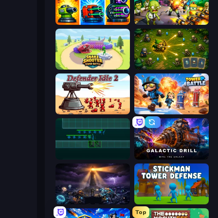
Pumpkin Defense: Merge Cannon
Zombies 4 Weapon Merge
Snake Shooter: Tower Battle
Tiny Ranger
Defender Idle 2
Tower Battle
Vector TD
Galactic Drill
The Last Lighthouse
Stickman Tower Defense Idle 3D
Top