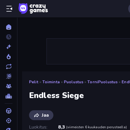
Pelit
»
Toiminta
»
Puolustus
»
TorniPuolustus
»
End
Endless Siege
Jaa
Luokitus
8,3
(
viimeisten 6 kuukauden perusteella
)