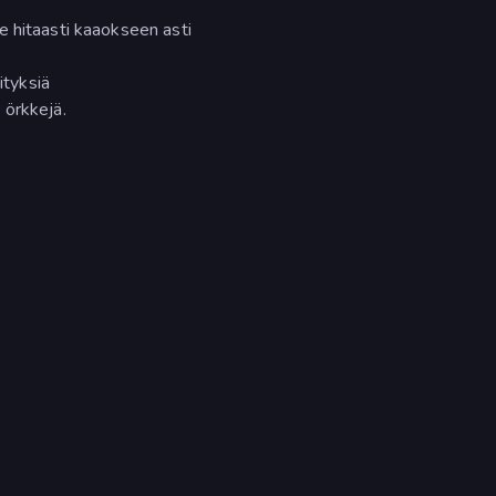
e hitaasti kaaokseen asti
ityksiä
 örkkejä.