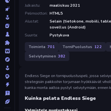
Julkaistu
maaliskuu 2021
Pelimoottori
HTML5
Alustat
Selain (tietokone, mobiili, tabl
sovellus (Android)
Suunta
Pystykuva
Toiminta
701
TorniPuolustus
122
Selviytyminen
382
Endless Siege on tornipuolustuspeli, jossa selviyd
strategisiin paikkoihin torjumaan hyökkäävät viholl
kuinka monta aaltoa pystyt selviytymään, ennen kui
Kuinka pelata Endless Siege
Valmistele puolustuksesi