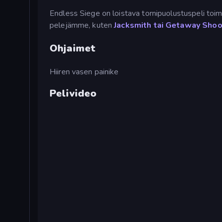
Endless Siege on loistava tornipuolustuspeli to
pelejämme, kuten
Jacksmith tai
Getaway Shoo
Ohjaimet
Hiiren vasen painike
Pelivideo