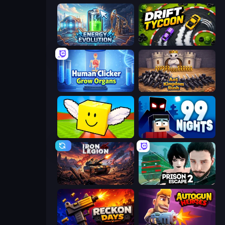
Energy Evolution
Drift Tycoon
Human Clicker: Grow Organs
Ant Kingdom Rush
Lucky Brainrot Blocks Online
99 Nights (Bloxd.io)
Iron Legion
Prison Escape 2