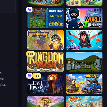
Mage Castle Idle Defense
Endless Siege 2
Tower Swap
World Z Defense - Zombie Defense
Cursed Treasure 2
Fortzone Battle Royale
Top
Kingdom Rush
Bloons Tower Defense 4
ja
Top
tso,
liä.
Evil Tower
AOD - Art Of Defense