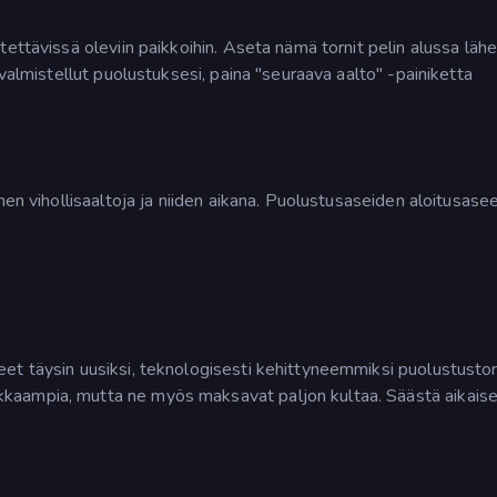
ettävissä oleviin paikkoihin. Aseta nämä tornit pelin alussa lähe
 valmistellut puolustuksesi, paina "seuraava aalto" -painiketta
nen vihollisaaltoja ja niiden aikana. Puolustusaseiden aloitusasee
et täysin uusiksi, teknologisesti kehittyneemmiksi puolustustor
kaampia, mutta ne myös maksavat paljon kultaa. Säästä aikais