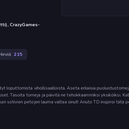
etti), CrazyGames-
Hirviö
215
yt loputtomista vihollisaalloista. Aseta erilaisia puolustustorne
iset. Tasoita torneja ja päivitä ne tehokkaammiksi yksiköiksi. Ka
n sotivien petojen lauma valtaa sinut! Anuto TD inspiroi tätä pe