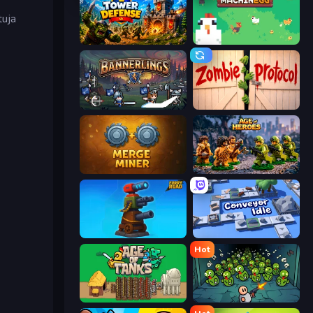
tuja
Tower Defense
The MachinEGG
Bannerlings
Zombie Protocol
Merge Miner
Age of Heroes
Furry Road
Conveyor Idle
Hot
Age of Tanks Warriors: TD War
Base Defence