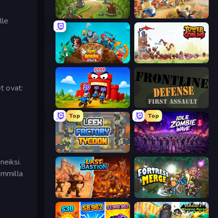
Tower Defense Clash
Day D Tower Rush
lle
Epic Empire: Tower Defense
Tower vs Goblins
t ovat:
TimeWarriors
Frontline Defense
Top
Top
Leek Factory Tycoon
Idle Zombie Wave: Survivors
neiksi.
emmilla
Last Bastion
Fortress Merge