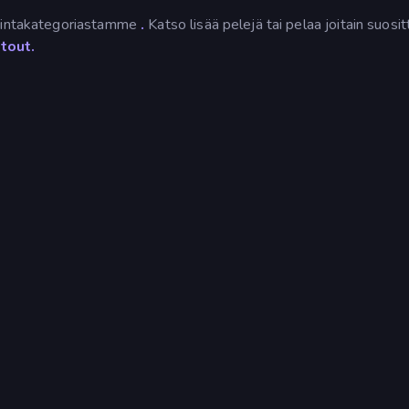
imintakategoriastamme
.
Katso lisää pelejä tai pelaa joitain suosit
tout.