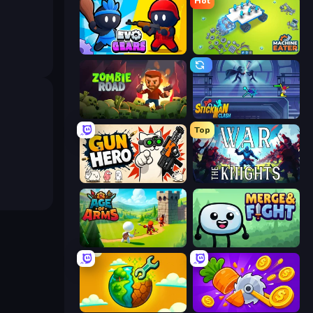
Hot
Evo Gears
Machine Eater
Zombie Road
Stickman Clash
Top
Gun Hero: Cat Survival
War the Knights
Age Of Arms
Merge & Fight
Land Explorers: Merge & Build
Farm Ring Idle