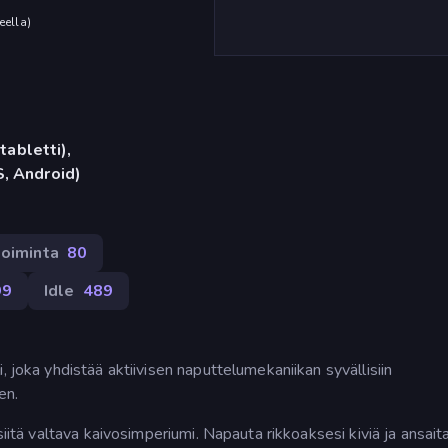
eella
)
tabletti),
, Android)
toiminta
80
99
Idle
489
, joka yhdistää aktiivisen naputtelumekaniikan syvällisiin
en.
siitä valtava kaivosimperiumi. Napauta rikkoaksesi kiviä ja ansait