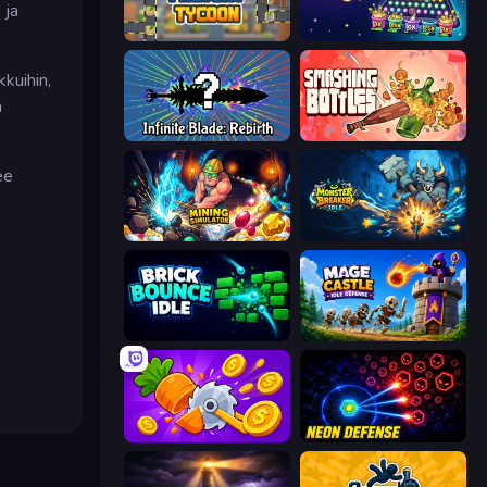
 ja
Leek Factory Tycoon
PLINKO!
kuihin,
a
Infinite Blade: Rebirth
Smashing Bottles
ee
Mining Simulator
Monster Breaker Idle
Brick Bounce Idle
Mage Castle Idle Defense
Farm Ring Idle
Neon Defense