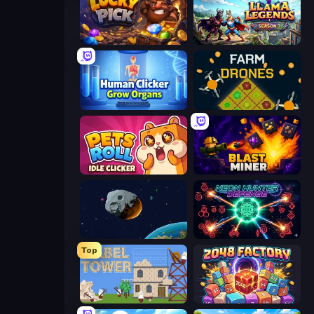
Lucky Pick
Llama Legends
Human Clicker: Grow Organs
Farm Drones
Pets Roll: Idle Clicker
Blast Miner
Idle Defense
Neon Hunter Defense
Top
Babel Tower
2048 Factory