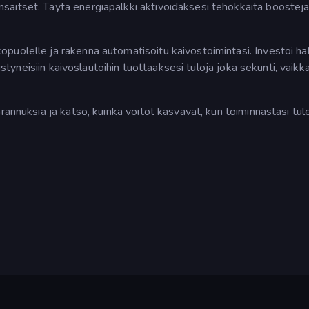
aitset. Täytä energiapalkki aktivoidaksesi tehokkaita boosteja
uolelle ja rakenna automatisoitu kaivostoimintasi. Investoi hak
distyneisiin kaivoslautoihin tuottaaksesi tuloja joka sekunti, vaikk
rannuksia ja katso, kuinka voitot kasvavat, kun toiminnastasi tul