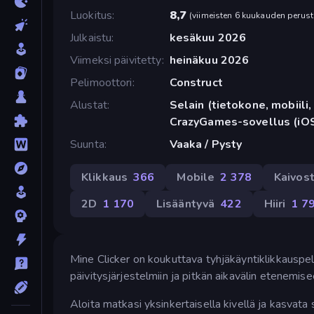
Luokitus
8,7
(
viimeisten 6 kuukauden perust
Julkaistu
kesäkuu 2026
Viimeksi päivitetty
heinäkuu 2026
Pelimoottori
Construct
Alustat
Selain (tietokone, mobiili, 
CrazyGames-sovellus (iOS
Suunta
Vaaka / Pysty
Klikkaus
366
Mobile
2 378
Kaivos
2D
1 170
Lisääntyvä
422
Hiiri
1 7
Mine Clicker on koukuttava tyhjäkäyntiklikkauspeli
päivitysjärjestelmiin ja pitkän aikavälin etenemise
Aloita matkasi yksinkertaisella kivellä ja kasvata 