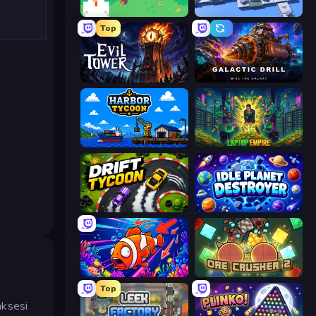
The MachinEGG
Conveyor Idle
Top
Evil Tower
Galactic Drill
Harbor Tycoon
Laptop Empire
Drift Tycoon
Idle Planet Destroyer
Fish Catch Idle
OreCrusher 2
Top
aksesi