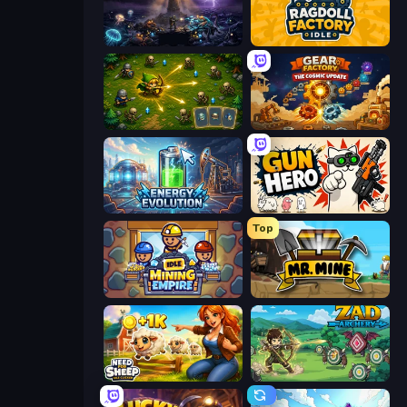
The Last Lighthouse
Ragdoll Factory Idle
Tiny Ranger
Gear Factory
Energy Evolution
Gun Hero: Cat Survival
Top
Idle Mining Empire
Mr. Mine
Need for Sheep: Idle Clicker
Zad Archery - Demo