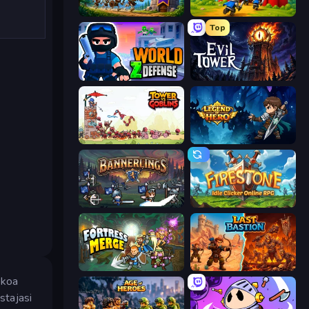
Mage Castle Idle Defense
TimeWarriors
Top
World Z Defense - Zombie Defense
Evil Tower
Tower vs Goblins
Legend of Hero
Bannerlings
Firestone – Idle Clicker Online RPG
Fortress Merge
Last Bastion
kkoa
stajasi