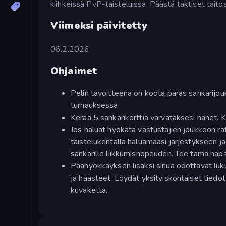
kiihkeissä PvP-taisteluissa. Päästä taktiset taitosi
Viimeksi päivitetty
06.2.2026
Ohjaimet
Pelin tavoitteena on koota paras sankarijouk
turnauksessa.
Kerää 5 sankarikorttia värvätäksesi hänet. K
Jos haluat hyökätä vastustajien joukkoon rat
taistelukentällä haluamaasi järjestykseen j
sankarille liikkumisnopeuden. Tee tämä naps
Päähyökkäyksen lisäksi sinua odottavat luku
ja haasteet. Löydät yksityiskohtaiset tiedot
kuvaketta.