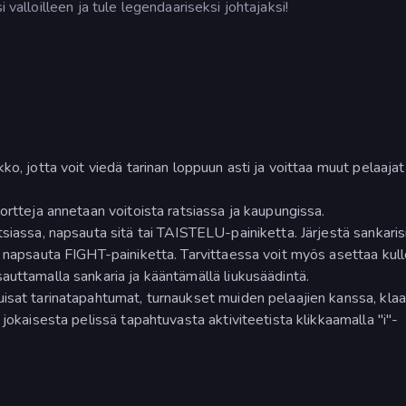
 valloilleen ja tule legendaariseksi johtajaksi!
ko, jotta voit viedä tarinan loppuun asti ja voittaa muut pelaajat
ortteja annetaan voitoista ratsiassa ja kaupungissa.
siassa, napsauta sitä tai TAISTELU-painiketta. Järjestä sankaris
a napsauta FIGHT-painiketta. Tarvittaessa voit myös asettaa kull
auttamalla sankaria ja kääntämällä liukusäädintä.
isat tarinatapahtumat, turnaukset muiden pelaajien kanssa, kla
 jokaisesta pelissä tapahtuvasta aktiviteetista klikkaamalla "i"-