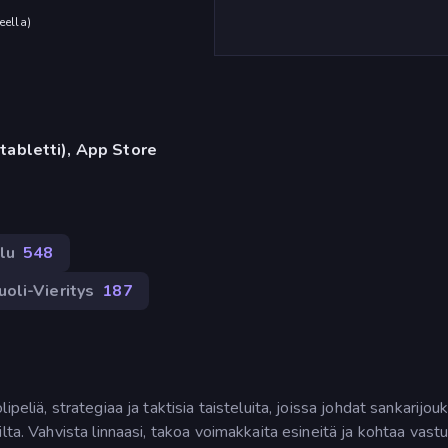
eella
)
 tabletti), App Store
lu
548
uoli-Vieritys
187
peliä, strategiaa ja taktisia taisteluita, joissa johdat sankarijou
lta. Vahvista linnaasi, takoa voimakkaita esineitä ja kohtaa vastu