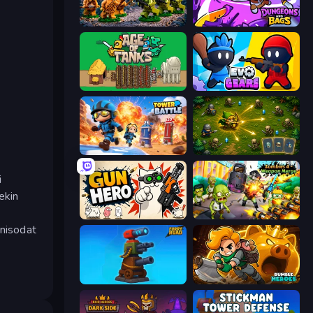
Age of Heroes
Dungeons and Bags
Age of Tanks Warriors: TD War
Evo Gears
Tower Battle
Tiny Ranger
i
ekin
Gun Hero: Cat Survival
Zombies 4 Weapon Merge
anisodat
Furry Road
Rumble Heroes