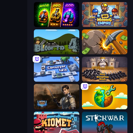
Merge Survival
Idle Mining Empire
Bloons Tower Defense 4
Mine Clicker
Conveyor Idle
Ant Kingdom Rush
Battle Arena
Land Explorers: Merge & Build