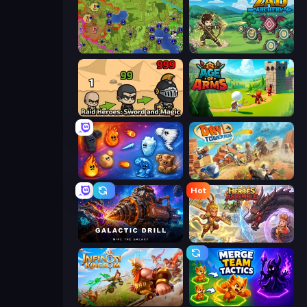
Hex Empire
Zad Archery - Demo
Raid Heroes: Sword and Magic
Age Of Arms
Elemental Merge
Day D Tower Rush
Hot
Galactic Drill
Heroes Assemble
Infinity Kingdom
Merge Team Tactics