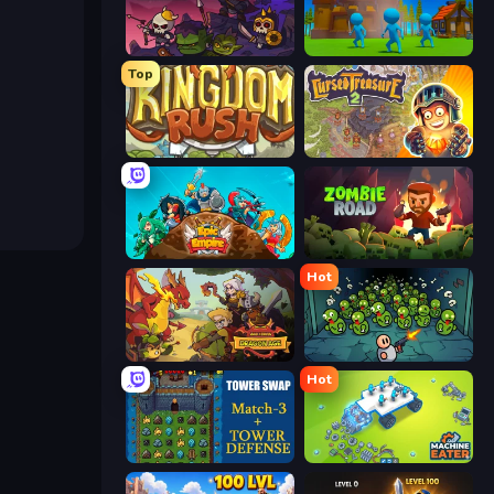
Raid Heroes: Dark Side
Stickman Tower Defense Idle 3D
Top
Kingdom Rush
Cursed Treasure 2
Epic Empire: Tower Defense
Zombie Road
Hot
Raid Heroes: Dragon Age
Base Defence
Hot
Tower Swap
Machine Eater