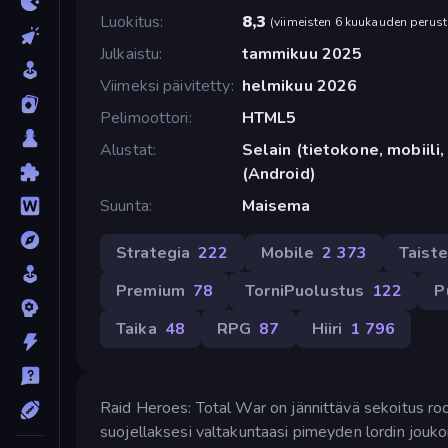
Luokitus
8,3
(
viimeisten 6 kuukauden perust
Julkaistu
tammikuu 2025
Viimeksi päivitetty
helmikuu 2026
Pelimoottori
HTML5
Alustat
Selain (tietokone, mobiili,
(Android)
Suunta
Maisema
Strategia
222
Mobile
2 373
Taiste
Premium
78
TorniPuolustus
122
P
Taika
48
RPG
87
Hiiri
1 796
Raid Heroes: Total War on jännittävä sekoitus rooli
suojellaksesi valtakuntaasi pimeyden lordin joukoi