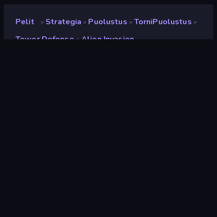
Pelit
Strategia
Puolustus
TorniPuolustus
»
»
»
»
Tower Defense - Alien Invasion
Tower Defense - Alien
Invasion
Kehittäjä
Onduck Games
Luokitus
8,1
(
viimeisten 6 kuukauden perusteella
)
Julkaistu
syyskuu 2025
Viimeksi päivitetty
syyskuu 2025
Pelimoottori
HTML5
Alustat
Selain (tietokone, mobiili,
tabletti), CrazyGames-
sovellus (iOS, Android)