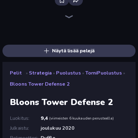
Bloxd.io
Ragdoll Archers
EvoWars.io
Veck.io
Piece of Cake: Merge and Bake
Racing Limits
Traffic Rider
Mahjongg Solitaire
Screw Out: Bolts and Nuts
Words of Wonders
Piles of Mahjong
Designville: Merge & Design
Miniblox
Space Waves
Stickman Clash
SkillWarz
Fortzone Battle Royale
Arrow Escape
Näytä lisää pelejä
Pelit
Strategia
Puolustus
TorniPuolustus
»
»
»
»
Bloons Tower Defense 2
Bloons Tower Defense 2
Luokitus
9,4
(
viimeisten 6 kuukauden perusteella
)
Julkaistu
joulukuu 2020
Pelimoottori
Ruffle