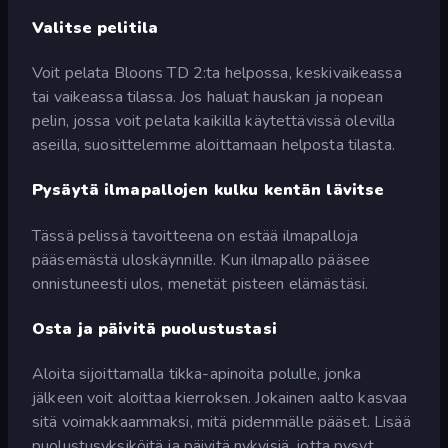
Valitse pelitila
Voit pelata Bloons TD 2:ta helpossa, keskivaikeassa
tai vaikeassa tilassa. Jos haluat hauskan ja nopean
pelin, jossa voit pelata kaikilla käytettävissä olevilla
aseilla, suosittelemme aloittamaan helposta tilasta.
Pysäytä ilmapallojen kulku kentän lävitse
Tässä pelissä tavoitteena on estää ilmapalloja
pääsemästä uloskäynnille. Kun ilmapallo pääsee
onnistuneesti ulos, menetät pisteen elämästäsi.
Osta ja päivitä puolustustasi
Aloita sijoittamalla tikka-apinoita polulle, jonka
jälkeen voit aloittaa kierroksen. Jokainen aalto kasvaa
sitä voimakkaammaksi, mitä pidemmälle pääset. Lisää
puolustusyksiköitä ja päivitä nykyisiä, jotta pysyt