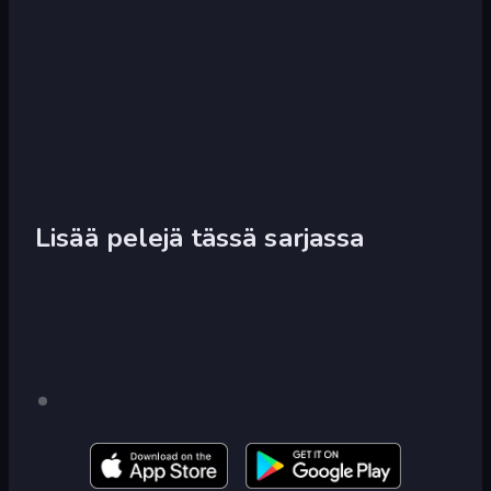
Lisää pelejä tässä sarjassa
Mr.
Vain
työpöytä
Mine
Escape