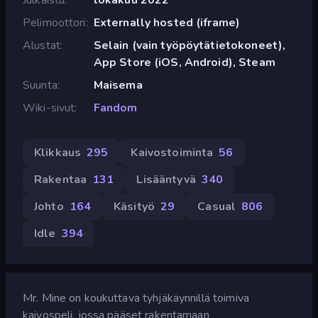
Pelimoottori
Externally hosted (iframe)
Alustat
Selain (vain työpöytätietokoneet),
App Store (iOS, Android), Steam
Suunta
Maisema
Wiki-sivut
Fandom
Klikkaus
295
Kaivostoiminta
56
Rakentaa
131
Lisääntyvä
340
Johto
164
Käsityö
29
Casual
806
Idle
394
Mr. Mine on koukuttava tyhjäkäynnillä toimiva
kaivospeli, jossa pääset rakentamaan