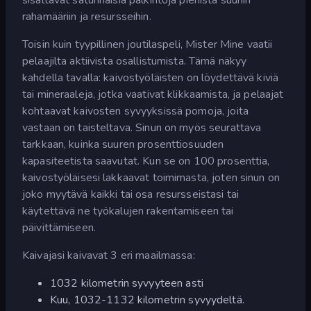
rahamääriin ja resursseihin.
Toisin kuin tyypillinen joutilaspeli, Mister Mine vaatii
pelaajilta aktiivista osallistumista. Tämä näkyy
kahdella tavalla: kaivostyöläisten on löydettävä kiviä
tai mineraaleja, jotka vaativat klikkaamista, ja pelaajat
kohtaavat kaivosten syvyyksissä pomoja, joita
vastaan on taisteltava. Sinun on myös seurattava
tarkkaan, kuinka suuren prosenttiosuuden
kapasiteetista saavutat. Kun se on 100 prosenttia,
kaivostyöläisesi lakkaavat toimimasta, joten sinun on
joko myytävä kaikki tai osa resursseistasi tai
käytettävä ne työkalujen rakentamiseen tai
päivittämiseen.
Kaivajasi kaivavat 3 eri maailmassa:
1032 kilometrin syvyyteen asti
Kuu, 1032-1132 kilometrin syvyydeltä.