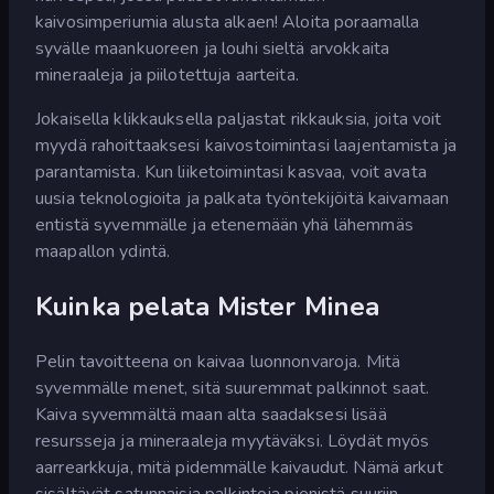
kaivosimperiumia alusta alkaen! Aloita poraamalla
syvälle maankuoreen ja louhi sieltä arvokkaita
mineraaleja ja piilotettuja aarteita.
Jokaisella klikkauksella paljastat rikkauksia, joita voit
myydä rahoittaaksesi kaivostoimintasi laajentamista ja
parantamista. Kun liiketoimintasi kasvaa, voit avata
uusia teknologioita ja palkata työntekijöitä kaivamaan
entistä syvemmälle ja etenemään yhä lähemmäs
maapallon ydintä.
Kuinka pelata Mister Minea
Pelin tavoitteena on kaivaa luonnonvaroja. Mitä
syvemmälle menet, sitä suuremmat palkinnot saat.
Kaiva syvemmältä maan alta saadaksesi lisää
resursseja ja mineraaleja myytäväksi. Löydät myös
aarrearkkuja, mitä pidemmälle kaivaudut. Nämä arkut
sisältävät satunnaisia palkintoja pienistä suuriin