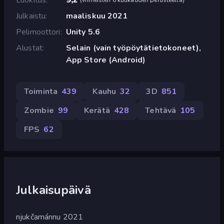
Julkaistu
maaliskuu 2021
Pelimoottori
Unity 5.6
Alustat
Selain (vain työpöytätietokoneet),
App Store (Android)
Toiminta
439
Kauhu
32
3D
851
Zombie
99
Kerätä
428
Tehtävä
105
FPS
62
Julkaisupäivä
njukčamánnu 2021