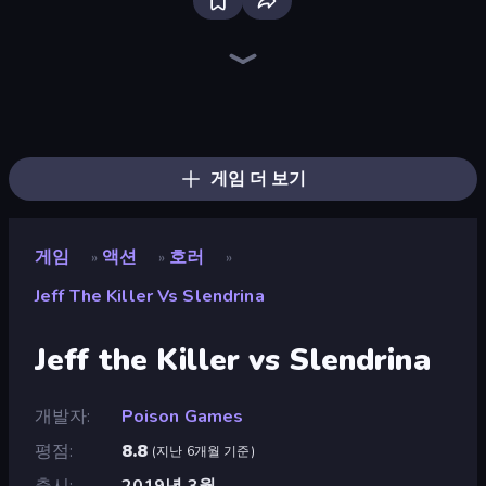
Bloxd.io
Ragdoll Archers
EvoWars.io
Piece of Cake: Merge and Bake
Veck.io
Racing Limits
Traffic Rider
Mahjongg Solitaire
Screw Out: Bolts and Nuts
Words of Wonders
Piles of Mahjong
Designville: Merge & Design
Miniblox
Space Waves
Stickman Clash
SkillWarz
Fortzone Battle Royale
Arrow Escape
게임 더 보기
게임
액션
호러
»
»
»
Jeff The Killer Vs Slendrina
Jeff the Killer vs Slendrina
개발자
Poison Games
평점
8.8
(
지난 6개월 기준
)
출시
2019년 3월