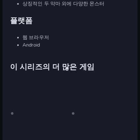
상징적인 두 악마 외에 다양한 몬스터
플랫폼
웹 브라우저
Android
이 시리즈의 더 많은 게임
Jeff's
데
Jeff
데
스
스
Revenge
the
크
크
Killer:
톱
톱
전
Horrendous
전