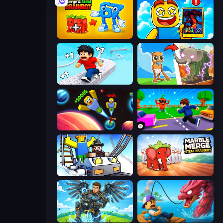
Merge & Steal Brainrot
Obby Cards: The Legend Hunt
Speed per Click: Obby
Brainrot Evolution
Obby: +1 to Spaceflight Altitude
Robby: Cross the Road for Brainrot
Obby: Ride Carts
Marble Merge: Steal Brainrot Game
Obby: Pull a Sword
Fish It Now