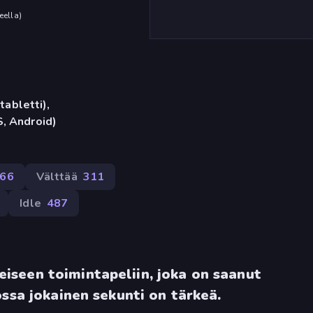
eella
)
tabletti),
, Android)
66
Välttää
311
Idle
487
seen toimintapeliin, joka on saanut
ssa jokainen sekunti on tärkeä.