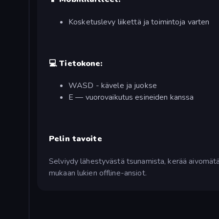
Kosketuslevy liikettä ja toimintoja varten
💻 Tietokone:
WASD - kävele ja juokse
E — vuorovaikutus esineiden kanssa
Pelin tavoite
Selviydy lähestyvästä tsunamista, kerää aivomätää, 
mukaan lukien offline-ansiot.