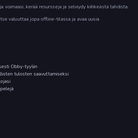
 voimaasi, kerää resursseja ja selviydy kiihkeästä tahdista.
tse valuuttaa jopa offline-tilassa ja avaa uusia
sesti Obby-tyyliin
llisten tulosten saavuttamiseksi
lojasi
opelejä