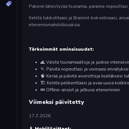
Pakene lähestyvää tsunamia, paranna nopeuttasi ja
Kehitä tukikohtaasi ja Brainrot-kokoelmaasi, ansai
etenemismahdollisuuksia.
Tärkeimmät ominaisuudet:
🌊 Väistä tsunamiaaltoja ja juokse intensiivi
🏃 Päivitä nopeuttasi ja voimaasi ennätykse
🧠 Kerää ja päivitä aivorotteja lisätäksesi tu
🏗️ Kehitä pelikenttääsi ja avaa uusia kolikk
💤 Offline-ansiot ja jatkuva eteneminen
Viimeksi päivitetty
17.3.2026
📱 Mobiililaitteet: