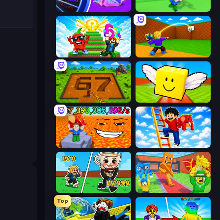
Meeland.io
Escape Tsunami for Brainrots!
Run and Jump for Brainrot
Throw a Lucky Block
Obby: Dig Brainrots
Lucky Brainrot Blocks Online
Escape Lava for Brainrots!
Ladder to Brainhot: Climb
Brainrot Arena Online
Catch Brainrots From Bosses
Top