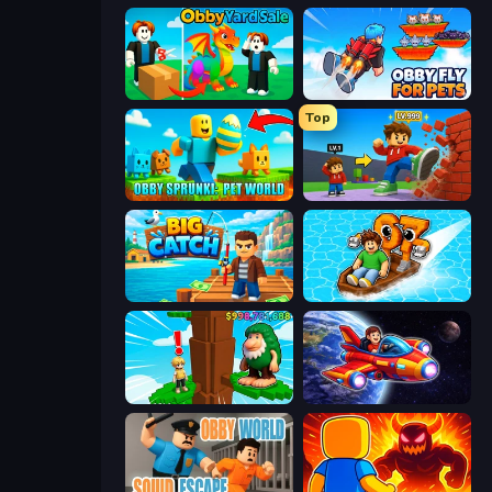
Obby Yard Sale
Obby Fly For Pets
Top
Obby Sprunki: Pet World
Obby: +1 Click Wall Breaker
Big Catch
Float for Brainrots
Steal Beanstalk for Brainrots
Obby Space Challenge: Starships