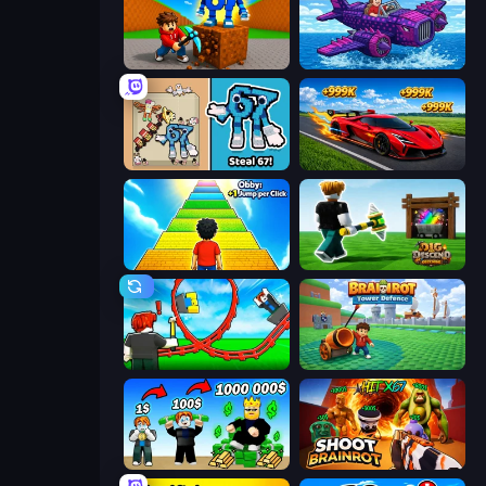
Obby: Break Rocks For Brainrots
Obby Plane Power Challenge: Fly
67 Steal a Brainrot Game
Obby: +1 Speed Car Escape
Obby: +1 Jump per Click
Dig and Descend: Obby Mine
Build a Rollercoaster: Simulator
Brainrot Tower Defence
Obby Tycoon Build the City
Shoot Brainrot