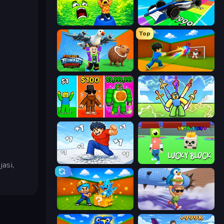
Save Memerots: Acid Lava lake
Obby Car Challenge: Drive
Top
Escape Tsunami Brainrot
Baseball For Brainrot
Obby Brainrot Merge
Obby vs Brainrot
Break a Skyscraper
Lucky Block
jasi,
Escape Cave For Brainrot
BrainZombie Log Escape