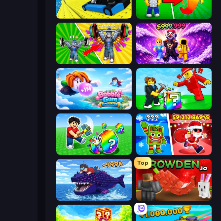
Cart Ride Danger Mount
Collect Brainrot Egg
Obby: Gym Simulator, Escape
Obby - BrainWave
Bubble Gum Simulator
Break a Lucky Blocks with Brainrots
Break a Lucky Egg Brainrots
Plants vs Brain Zombies
Top
Obby Fish Challenge: Ride
Grow A Garden | Growden.io