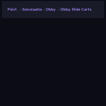
Pelit
Simulaatio
Obby
Obby: Ride Carts
»
»
»
Obby: Ride Carts
Kehittäjä
Fluffy Games
Luokitus
8,7
(
viimeisten 6 kuukauden perusteella
)
Julkaistu
joulukuu 2025
Pelimoottori
Unity 2022
Alustat
Selain (tietokone, mobiili, tabletti),
CrazyGames-sovellus (iOS,
Android)
Suunta
Maisema
Simulaatio
308
Meme & bloxy
23