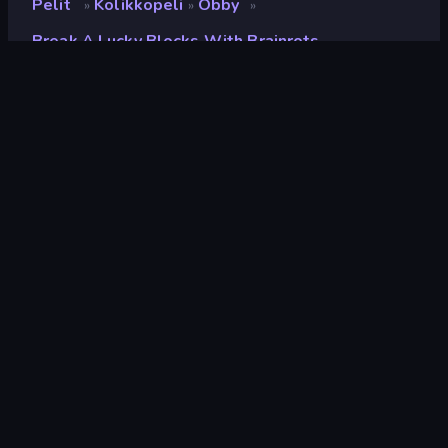
Pelit
Kolikkopeli
Obby
»
»
»
Break A Lucky Blocks With Brainrots
Break a Lucky Blocks with
Brainrots
Kehittäjä
Square Dino
Luokitus
8,6
(
viimeisten 6 kuukauden perusteella
)
Julkaistu
huhtikuu 2026
Pelimoottori
Unity 2022
Alustat
Selain (tietokone, mobiili, tabletti),
CrazyGames-sovellus (iOS,
Android)
Suunta
Maisema