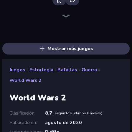
Tower Swap
City Takeover
Tower Battle
TimeWarriors
Age of Heroes
Evo Gears
Tower Defense Clash
Idle Medieval Tower Defense
Dungeons and Bags
Battle Arena
Last Bastion
AOD - Art Of Defense
Age Of Arms
Kingdom Rush
Cursed Treasure 2
Idle Zombie Wave: Survivors
Fortress Merge
Raid Heroes: Total War
Mostrar más juegos
Juegos
Estrategia
Batallas
Guerra
»
»
»
»
World Wars 2
World Wars 2
Clasificación
8,7
(
según los últimos 6 meses
)
Publicado en
agosto de 2020
Motor de juego
Ruffle