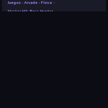
Juegos
Arcade
Física
»
»
»
Master Hit: Boss Hunter
Master Hit: Boss Hunter
Clasificación
8,3
(
según los últimos 6 meses
)
Publicado en
mayo de 2025
Última actualización
noviembre de 2025
Motor de juego
Unity 2022
Plataformas
Navegador (escritorio, móvil,
tableta), Aplicación
CrazyGames (iOS, Android)
Orientación
Retrato
Arcade
527
Un botón
75