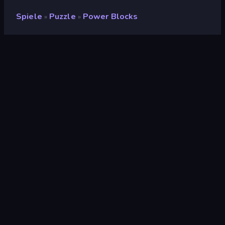
Spiele
Puzzle
Power Blocks
»
»
Power Blocks
Bewertung
8,5
(
basierend auf den letzten 6 Monaten
)
Veröffentlicht
Mai 2016
Spiel-Engine
HTML5
Plattformen
Browser (Desktop, Mobilgerät,
Tablet), CrazyGames App (iOS,
Android)
Puzzle
563
Farbe
174
Block
65
Power Blocks is a puzzle game in which you have to