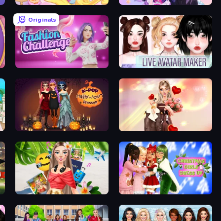
Fairy Room - Decor Game
Anime Couple: Avatar Maker
Originals
Fashion Challenge: Catwalk Run
Live Avatar Maker: Girls
K-Pop Halloween Dress Up
GRWM Date Night
Travel with Me: ASMR Edition
Christmas Girls Dress Up