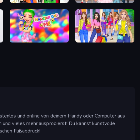
Highschool Mean Girls 2
Anime Girls Dress Up Games
Monster Doll and Me
Girl Dress Up
 kostenlos und online von deinem Handy oder Computer aus
en und vieles mehr ausprobierst! Du kannst kunstvolle
ischen Fußabdruck!