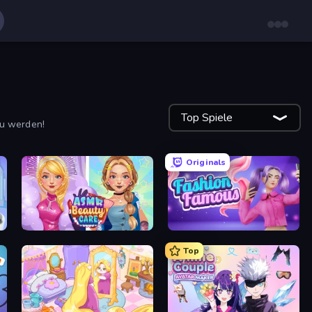
Top Spiele
zu werden!
Originals
ASMR Beauty Care
Fashion Famous
Top