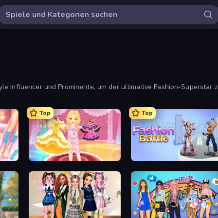
le Influencer und Prominente, um der ultimative Fashion-Superstar 
Top
Top
BFF Makeover - Spa & Dress Up
Royal Glow Princess Makeover
Fashion Battle