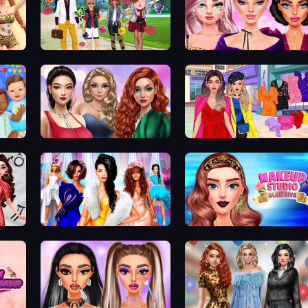
Superstar Family Dress Up
New Year Makeup Trends
Colored Denim Trends
Billionaire Wife Dress Up
Fashion Dress Up Challenge
Makeup Studio Glam Diva