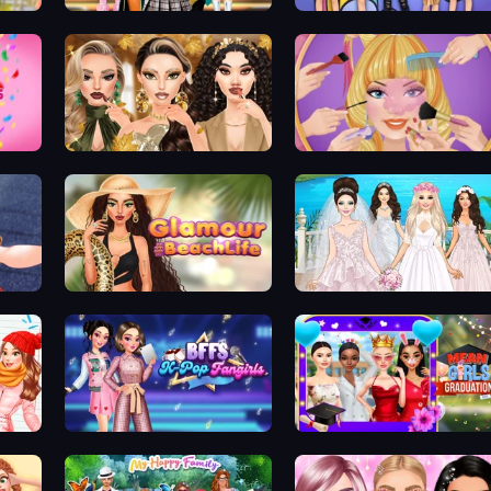
l
Back To School: Uniforms Edition
College Girls Team Makeover
Dress To Impress: New Year's Party
Autumn Glam Gala
Extreme Makeover
Glamour Beach Life
Model Wedding
BFFs K-Pop Fangirls
Mean Girls Graduation Day