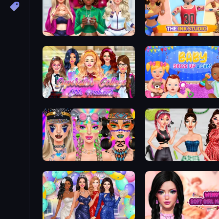
BFFs Luxury Loungewear
The Ink Studio
Superstar College Girls Makeover
Baby Dress Up
Festival Vibes Makeup
Brat Girl Summer