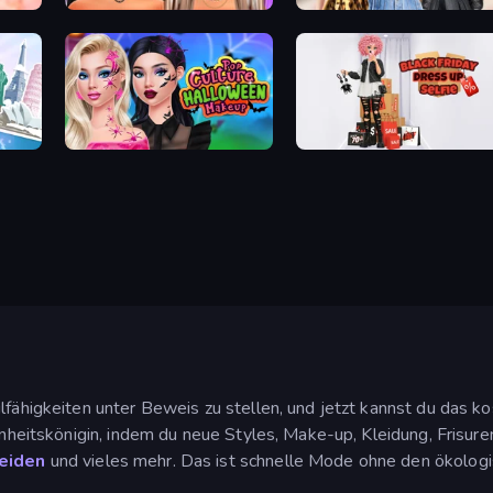
Makeup Trends: Then and Now
Black Friday Mystery Sale
Pop Culture Halloween Makeup
Black Friday Dress Up Selfie
ilfähigkeiten unter Beweis zu stellen, und jetzt kannst du das
hönheitskönigin, indem du neue Styles, Make-up, Kleidung, Frisur
leiden
und vieles mehr. Das ist schnelle Mode ohne den ökolog