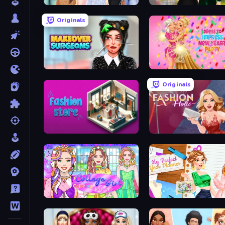
Fashion Week 2025
Valentine's Day Proposa
Originals
Makeover Surgeons
Originals
Fashion Store: Shop Tycoon
Fashion Holic
College Girl Coloring Dress Up
My Perfect Year Planner