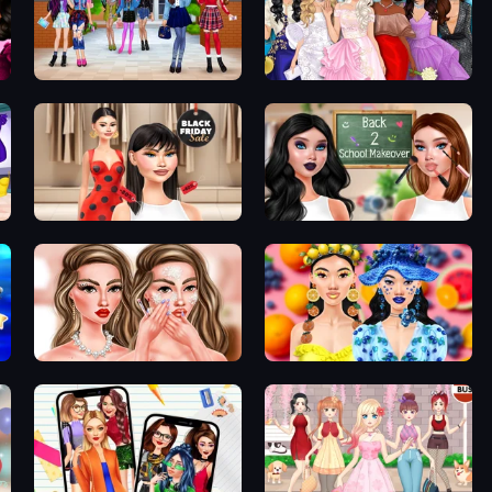
High School BFFs: Girls Team
Model Dress Up Girl
Shopaholic Black Friday
Back 2 School Makeover
Skinfluencer Beauty Routine
Sweet And Fruity Makeup