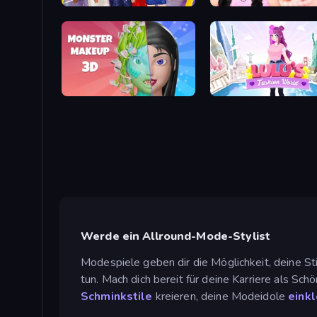
Prom Night Dress Up
Wendy Soft Girl Makeup
Monster Makeup 3D
Lulu's Fashion World
Werde ein Allround-Mode-Stylist
Modespiele geben dir die Möglichkeit, deine St
tun. Mach dich bereit für deine Karriere als Sc
Schminkstile
kreieren, deine Modeidole
eink