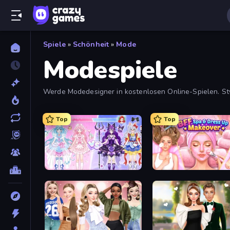
Spiele
»
Schönheit
»
Mode
Modespiele
Werde Modedesigner in kostenlosen Online-Spielen. Sty
Top
Top
Idol Livestream: Fashion Game