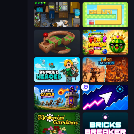
Foreign Creature
Growmi
Marble Run
Watermelon Fruit Merge Saga
Rumble Heroes
Last Bastion
Mage Castle Idle Defense
Space Waves