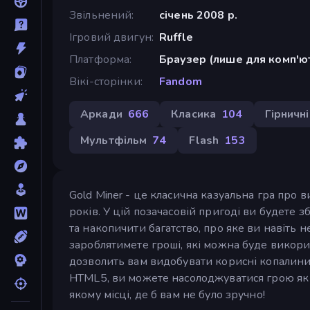
Звільнений
січень 2008 р.
Ігровий двигун
Ruffle
Платформа
Браузер (лише для комп'ю
Вікі-сторінки
Fandom
Аркади
666
Класика
104
Гірничні
Мультфільм
74
Flash
153
Gold Miner - це класична казуальна гра про 
років. У цій позачасовій пригоді ви будете 
та накопичити багатство, про яке ви навіть
зароблятимете гроші, які можна буде викори
дозволить вам видобувати корисні копалини 
HTML5, ви можете насолоджуватися грою як на 
якому місці, де б вам не було зручно!