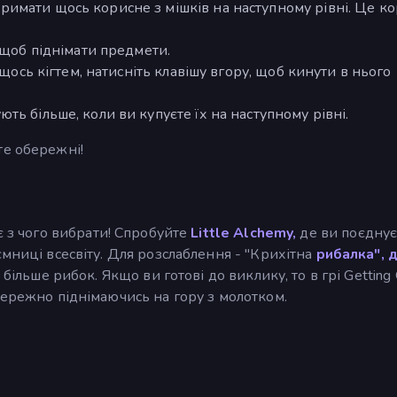
римати щось корисне з мішків на наступному рівні. Це к
 щоб піднімати предмети.
 щось кігтем, натисніть клавішу вгору, щоб кинути в нього
ть більше, коли ви купуєте їх на наступному рівні.
те обережні!
є з чого вибрати! Спробуйте
Little Alchemy,
де ви поєднує
мниці всесвіту. Для розслаблення - "Крихітна
рибалка", 
 більше рибок. Якщо ви готові до виклику, то в грі Getting
бережно піднімаючись на гору з молотком.