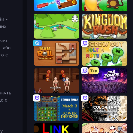
Wood Screw: Bolts Puzzle
Bloons Tower Defense
Ви -
них
Grow Valley
Kingdom Rush
які
, або
го є
Ball Roll
Screw Out: Bolts and Nuts
Top
Swords and Sandals 2
Idle Zombie Wave: Survivors
ожуть
о є
Tower Swap
Color Tap: Coloring by Numbers
му