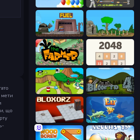
Bloons
Ragdoll Archers
Motherload
Age Of War
The Farmer
2048
гато
Grow Island
Bloons Tower Defense 4
ї мети
и
и, що
рту
Bloxorz
Let Me Eat: Big Fish Eat Smaller
ь-