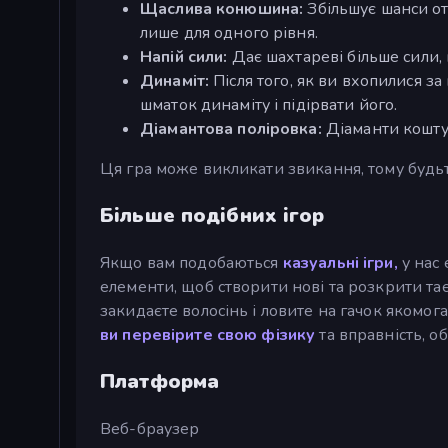
Щаслива конюшина:
Збільшує шанси от
лише для одного рівня.
Напій сили:
Дає шахтареві більше сили,
Динаміт:
Після того, як ви вхопилися за
шматок динаміту і підірвати його.
Діамантова поліровка:
Діаманти коштую
Ця гра може викликати звикання, тому будь
Більше подібних ігор
Якщо вам подобаються
казуальні ігри,
у нас 
елементи, щоб створити нові та розкрити тає
закидаєте волосінь і ловите на гачок якомога
ви перевірите свою фізику
та вправність, о
Платформа
Веб-браузер