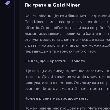
Як грати в Gold Miner
Кожен рівень цієї гри більш-менш однаковий, 
Gold Miner, який знаходиться у верхній част
об'єктів. Серед об'єктів, на які вам потрібно
діамантами, мішки з грошима та багато іншого
оточують золото та діаманти - ось де ваша ма
стратегічно захопити - так, їх теж можна здо
перешкодами та марною тратою часу.
Не все, що мерехтить - золото
Що ж, у цьому випадку, все, що миготить - ц
цінність. Деякі з важких злитків можуть кош
коштувати значно менше. Ось чому вам потрі
сумніви - беріть діаманти. З діамантами не 
Кожен рівень має грошову мету
Кожен рівень має грошову мету. Мета першог