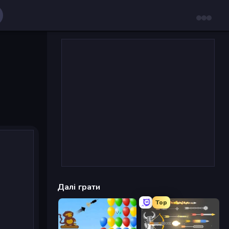
Далі грати
Top