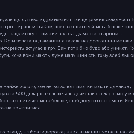
але що суттєво відрізняється, так це рівень складності. 
ині гри з краном і гаком, щоб захопити якомога більше цін
 буде націлитися, є шматки золота, діаманти, тварини з
. Крім золота та діамантів, є також недорогоцінні метали, 
йстерність вступає в гру. Вам потрібно буде або уникати їх
бути, хоча вони мають дуже малу цінність, тому здебільшо
е майже золото, але не всі золоті шматки мають однакову
тувати 500 доларів і більше, але деякі такого ж розміру м
бно захопити якомога більше, щоб досягти своєї мети. Якщ
можна помилитися.
о раунду - зібрати дорогоцінних каменів і металів на су