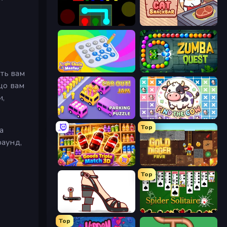
Link
Cat Snack Bar
Logic Chain Master
Zumba Quest
ть вам
 що вам
и,
Car OUT! Jam Parking Puzzle
Find The Cow
Top
а
раунд,
Goods Triple Match 3D
Gold Digger FRVR
Top
Kakato Otoshi
Spider Solitaire
Top