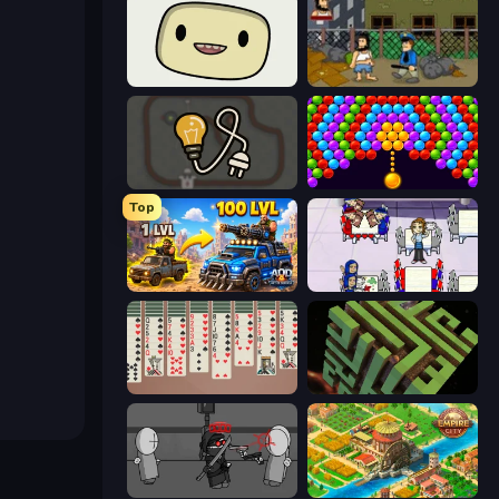
SuperWEIRD
Hobo
Light The Lamp
Bubble Story
Top
AOD - Art Of Defense
Diner Dash
Spider Solitaire 2 Suits
Maze Planet 3D
Madness Project Nexus
Empire City