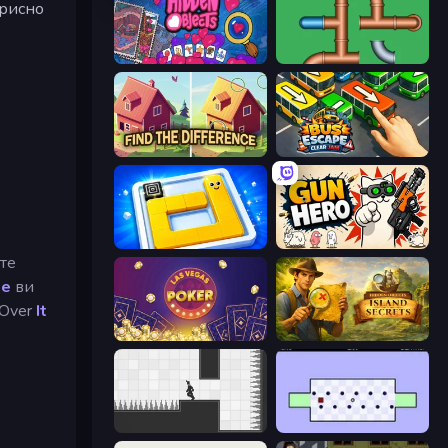
орисно
Hidden Objects
Plumber Pipe Out
Find The Difference
Bus Escape: Clear Jam
Ice Slide
Gun Hero: Cat Survival
те
де
ви
 Over
It
Las Vegas Poker
Hidden Objects: Island Secrets
Rotate
World's Hardest Game