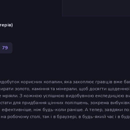
терів)
79
видобуток корисних копалин, яка захоплює гравців вже ба
збирати золото, каміння та мінерали, щоб досягти щоденно
 не мріяли. З кожною успішною видобувною експедицією в
стати для придбання цінних поліпшень, зокрема вибухівк
ефективніше, ніж будь-коли раніше. А тепер, завдяки по
робочому столі, так і в браузері, в будь-який час і в буд