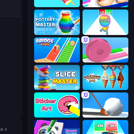
Color Match
Teeth Runner
Pottery Master
Man Runner 2048
Bridge Race
Layers Roll
Slice Master
Ice Cream Inc.
Sticker Art
Shovel 3D
а з