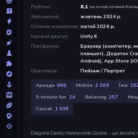
Рейтинг
8,1
(
на основі останніх 6 місяц
Звільнений
жовтень 2024 р.
Останнє оновлення
лютий 2026 р.
Ігровий двигун
Unity 6
Платформи
Браузер (комп'ютер, м
планшет), Додаток Cra
Android), App Store (iO
Орієнтація
Пейзаж / Портрет
Аркади
666
Mobile
2 369
Їжа
10
5-minute fun
24
Relaxing
257
Ми
Casual
1 008
Dalgona Candy Honeycomb Cookie - це весела г