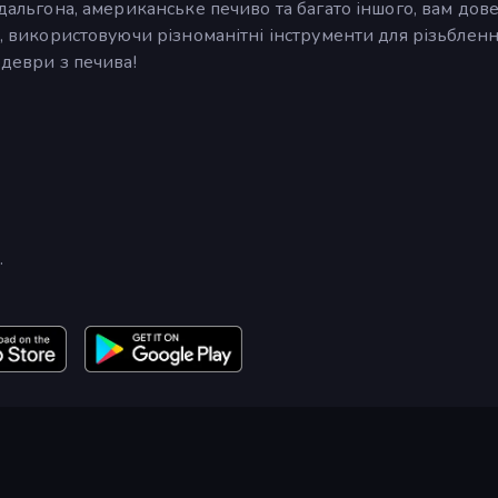
 дальгона, американське печиво та багато іншого, вам дов
н, використовуючи різноманітні інструменти для різьблен
едеври з печива!
.