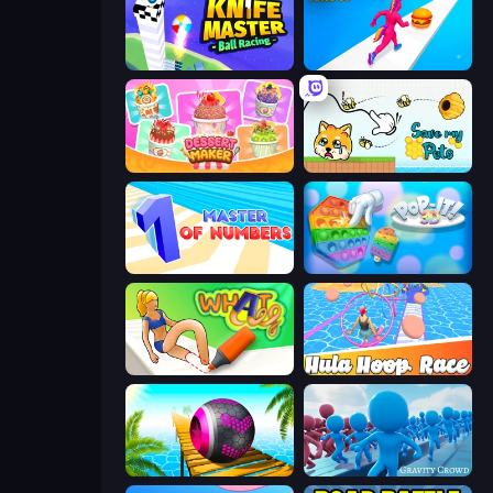
Knife Master: Ball Racing
Twerk Race 3D
Dessert Maker
Save My Pets
Master of Numbers
Pop It 3D
What a Leg
Hula Hoop Race
Rolling Balls Sea Race
Gravity Crowd