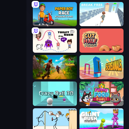
Paper Boy Race: Running Game
Break Free
Toilet Rush - Draw Puzzle
Cut in Half, Please!
Island of Treasures
Screamals
Crazy Ball 3D
Funny Food Duel