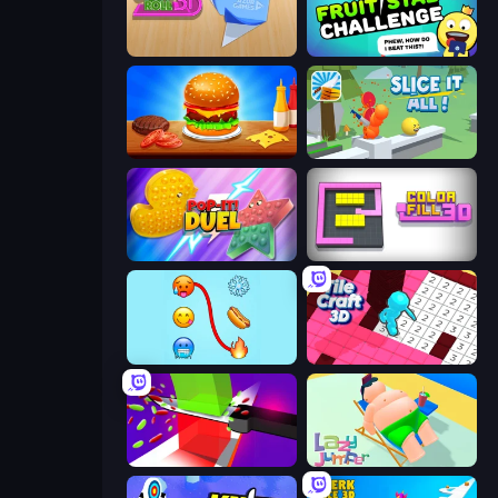
Color Roll 3D
Fruit Stab Challenge
Burger Cafe
Slice It All!
Pop It! Duel
Color Fill 3D
Emoji Puzzle!
Tile Craft 3D
Jelly Restaurant
Lazy Jumper