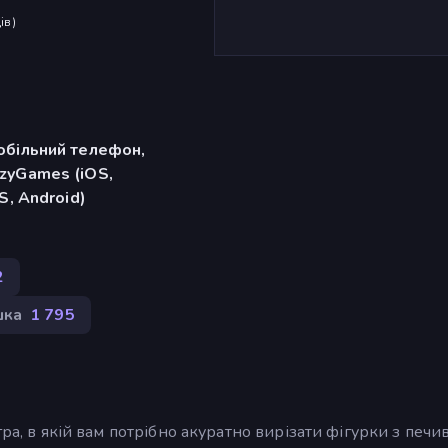
ів
)
обільний телефон,
zyGames (iOS,
S, Android)
2
шка
1 795
ра, в якій вам потрібно акуратно вирізати фігурки з печив