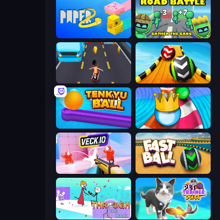
Paper.io 2
Road Battle: Gather the Gang
Bus and Subway Runner
Sky Balls 3D
Tenkyu Ball
Aquapark Balls Party
Veck.io
Fast Ball Jump
Through the Wall
Pet Trainer Duel