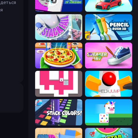
едеться
ня
Diamond Drawing by Numbers
Upgrade the Supercar 3D
Stack Fall
Pencil Rush
Pizza Maker
Sneaker Art
Just Slide (Remastered)
Helix Jump
Stack Colors
Stacky Bird