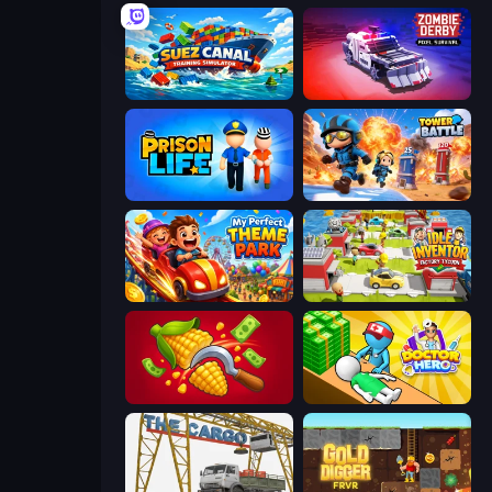
Suez Canal Training Simulator
Zombie Derby: Pixel Survival
Prison Life
Tower Battle
My Perfect Theme Park
Idle Inventor
Farm-51: Secret Harvest
Doctor Hero