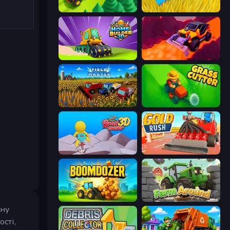
Lumber Harvest: Tree Cutting Game
Harvesting Season
Home Builder 3D
Sand King
Field Master
Grass Cutter: Mowing Simulator
Road Master 3D
Gold Rush
Boomdozer
Farm Around
жну
сті,