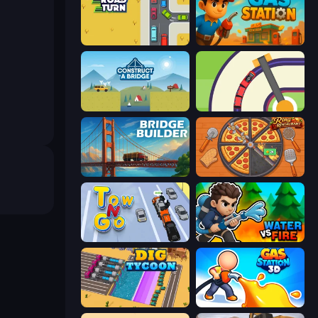
Road Turn
Gas Station
Construct a Bridge
Crazy Train Snake
Bridge Builder
Ring Restaurant
Tow N Go
Water vs Fire
Dig Tycoon
Gas Station 3D