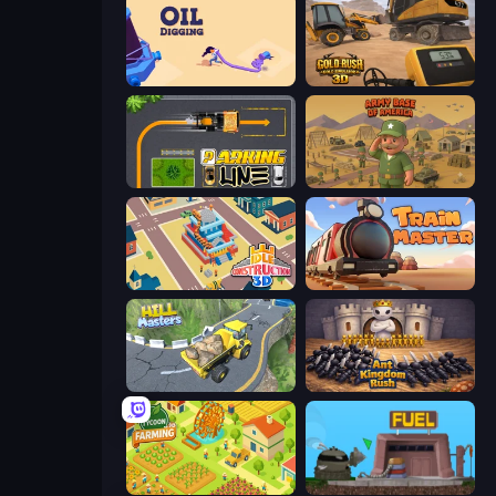
Oil Digging
Gold Rush: Gold Simulator 3D
Parking Line
Army Base Of America
Idle Construction 3D
Train Master
Hill Masters
Ant Kingdom Rush
Farming Tycoon 3D
Motherload