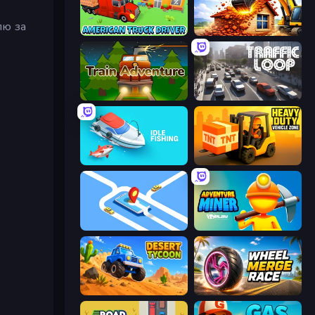
лю за
American Truck Driver
City Constructor
Train Adventure
Traffic Loop
Idle Fishing
Heavy Duty: Vehicle Zone
Drive Taxi
Adventure Miner
Desert Tycoon
Wheel Merge Race