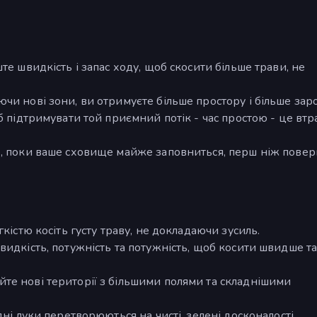
те швидкість і запас ходу, щоб скосити більше трави, не
и нові зони, ви отримуєте більше простору і більше заро
б підтримувати той приємний потік - час простою - це втр
е, поки ваше сховище майже заповниться, перш ніж повер
кістю косіть густу траву, не докладаючи зусиль.
видкість, потужність та потужність, щоб косити швидше т
те нові території з більшими полями та складнішими
ні луки перетворюються на чисті, зелені досконалості.