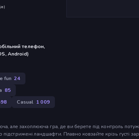
ів
)
обільний телефон,
OS, Android)
e fun
24
а
85
598
Casual
1 009
ююча, але захоплююча гра, де ви берете під контроль поту
о підстрижені ландшафти. Плавно ковзайте крізь густі заро