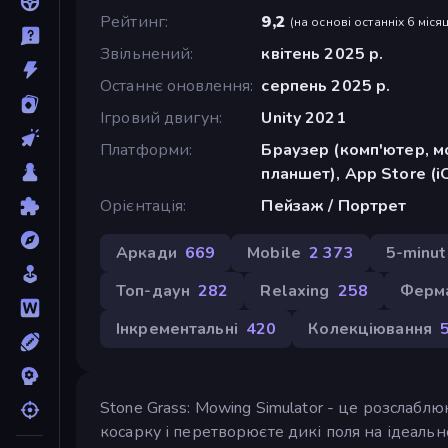
Рейтинг
9,2
(
на основі останніх 6 місяц
Звільнений
квітень 2025 р.
Останнє оновлення
серпень 2025 р.
Ігровий двигун
Unity 2021
Платформи
Браузер (комп'ютер, м
планшет), App Store (i
Орієнтація
Пейзаж / Портрет
Аркади
669
Mobile
2 373
5-minut
Топ-даун
282
Relaxing
258
Ферм
Інкрементальні
420
Колекціювання
Stone Grass: Mowing Simulator - це розслабл
косарку і перетворюєте дикі поля на ідеальн