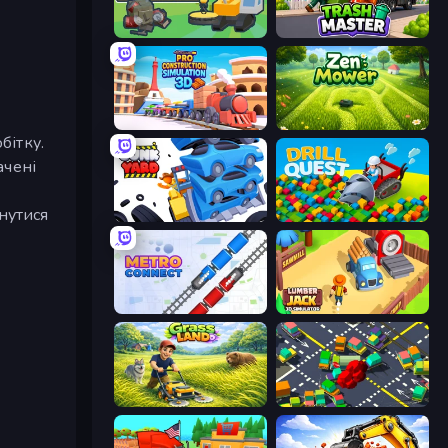
Debris Collector
Trash Master
Pro Construction: Simulation 3D
Zen Mower
бітку.
ачені
нутися
Junkyard Sim
Drill Quest
Metro Connect
Lumberjack 3D Simulator
а
Grass Land
Slightly Annoying Traffic