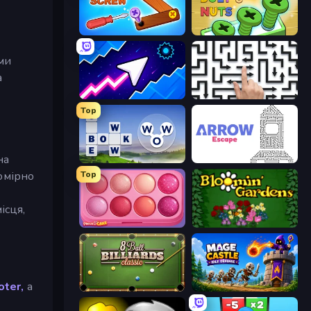
Wood Screw: Bolts Puzzle
Screw Out: Bolts and Nuts
іми
а
Space Waves
Arrow Escape: Puzzle
Top
на
Words of Wonders
Arrow Escape
омірно
Top
ісця,
Piece of Cake: Merge and Bake
Blooming Gardens
oter,
а
8 Ball Billiards Classic
Mage Castle Idle Defense