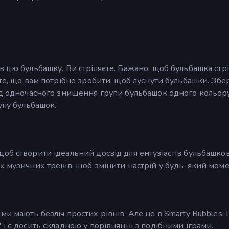
 цю бульбашку. Ви стріляєте. Бажано, щоб бульбашка стрі
те, що вам потрібно зробити, щоб луснути бульбашки. Збер
від одночасного знищення групи бульбашок одного кольор
упу бульбашок.
об створити ідеальний досвід для ентузіастів бульбашков
х музичних треків, щоб змінити настрій у будь-який моме
и мають безліч простих рівнів. Але не в Smarty Bubbles. 
і є досить складною у порівнянні з подібними іграми.