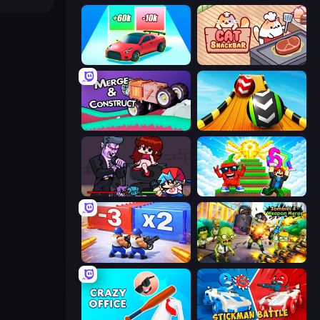
Upgrade the Supercar 3D
Cat Snack Bar
Merge & Construct
Sky Balls 3D
Friday Night Funkin'
Run and Jump for Brainrot
Battle Brigade
Zombies 4 Weapon Merge