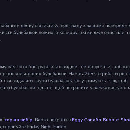
и побачите деяку статистику, пов'язану з вашими попередн
лькість бульбашок кожного кольору, які ви вже очистили, т
.
ому вам потрібно рухатися швидше і не допускати, щоб од
ю різнокольорових бульбашок. Намагайтеся стрибати рівн
йтеся видаляти групи бульбашок, які утримують інші, щоб
ати бульбашки від стін, щоб потрапити у важкодоступні м
их
ігор на вибір
. Варто пограти в
Eggy Car або
Bubble Sho
спробуйте Friday Night Funkin.