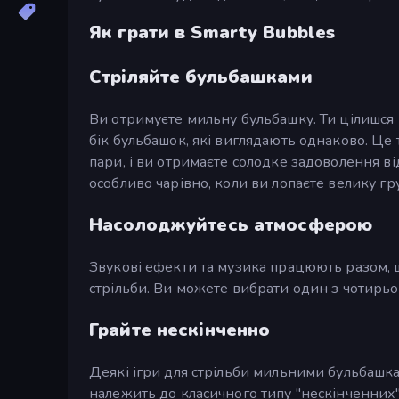
Як грати в Smarty Bubbles
Стріляйте бульбашками
Ви отримуєте мильну бульбашку. Ти цілишся в
бік бульбашок, які виглядають однаково. Це 
пари, і ви отримаєте солодке задоволення 
особливо чарівно, коли ви лопаєте велику гр
Насолоджуйтесь атмосферою
Звукові ефекти та музика працюють разом, щ
стрільби. Ви можете вибрати один з чотирьо
Грайте нескінченно
Деякі ігри для стрільби мильними бульбашкам
належить до класичного типу "нескінченних" 