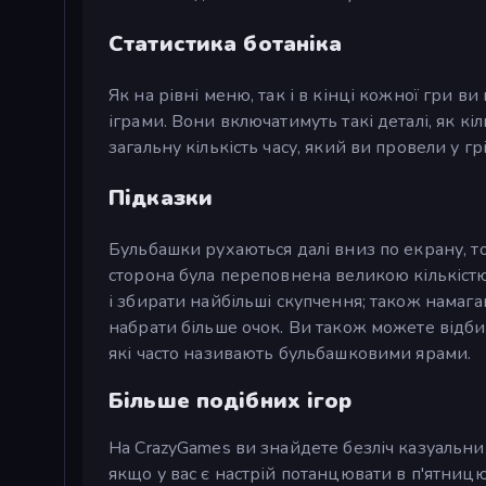
Статистика ботаніка
Як на рівні меню, так і в кінці кожної гри в
іграми. Вони включатимуть такі деталі, як кі
загальну кількість часу, який ви провели у грі
Підказки
Бульбашки рухаються далі вниз по екрану, т
сторона була переповнена великою кількіст
і збирати найбільші скупчення; також намага
набрати більше очок. Ви також можете відбив
які часто називають бульбашковими ярами.
Більше подібних ігор
На CrazyGames ви знайдете безліч казуальн
якщо у вас є настрій потанцювати в п'ятницю, 