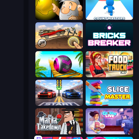
Gold Miner
Count Masters: Stickman Games
Earn to Die: Zombie Ride
Bricks Breaker
Rolling Balls Sea Race
Food Truck Chef™: A Fun Cooking Game
Street Racer 2
Slice Master
Mafia Takedown
Cooking Live