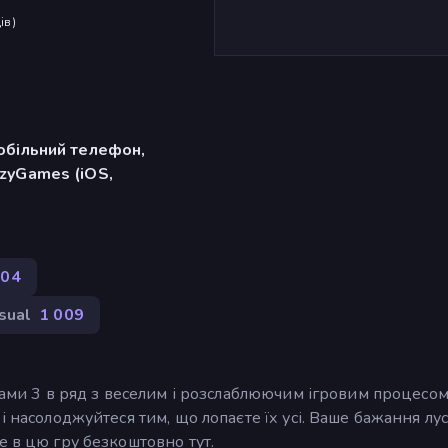
ів
)
обільний телефон,
zyGames (iOS,
204
sual
1 009
ками 3 в ряд з веселим і розслаблюючим ігровим процесом
і насолоджуйтеся тим, що лопаєте їх усі. Ваше бажання лу
е в цю гру безкоштовно тут.