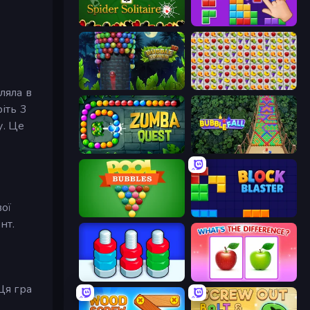
Spider Solitaire
BlockBuster Puzzle
Bubble Tower 3D
Same Game Fruit Collapse
ляла в
іть 3
у. Це
Zumba Quest
Bubble Fall
ої
Pool Bubbles
Block Blaster
нт.
Nuts Puzzle: Sort By Color
What's The Difference?
Ця гра