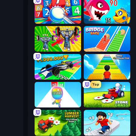
Entropy
Fish Eat Getting Big
Obby: Gym Simulator, Escape
Bridge Race
Obby Car Challenge: Drive
Obby: +1 Jump per Click
Top
Man Runner 2048
Stone Grass: Mowing Simulator
Lumber Harvest: Tree Cutting Game
Speed per Click: Obby