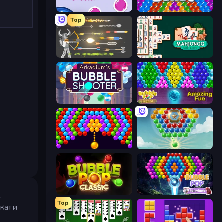
Bubble Shooter
Bubble Blast
Top
Ragdoll Archers
Mahjongg Solitaire
Arkadium's Bubble Shooter
Bubble Pop Legend
Bubble Story
Little Fox: Bubble Spinner Pop
Bubble Pop Classic
Bubble Pop Fairyland
.
Top
скати