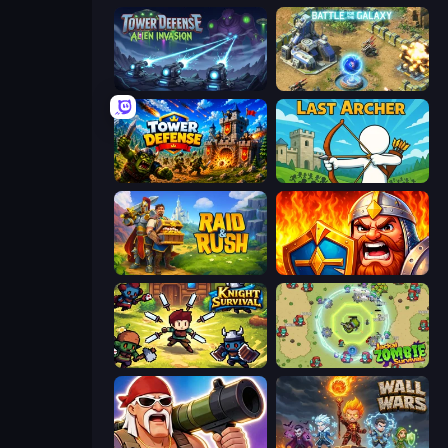
Tower Defense - Alien Invasion
Battle for the Galaxy
Tower Defense
Last Archer
Raid & Rush
WarLink: Crown & Clash
Knight Survival
Jackal Zombie Survival