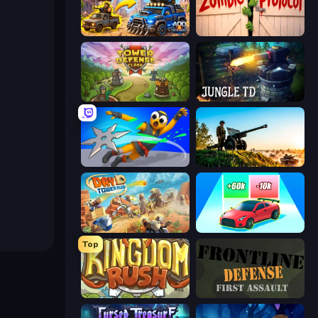
AOD - Art Of Defense
Zombie Protocol
Tower Defense Clash
Jungle TD
Ninja Swipe Strike
Artillery Vs Tanks
Day D Tower Rush
Upgrade the Supercar 3D
Top
Kingdom Rush
Frontline Defense