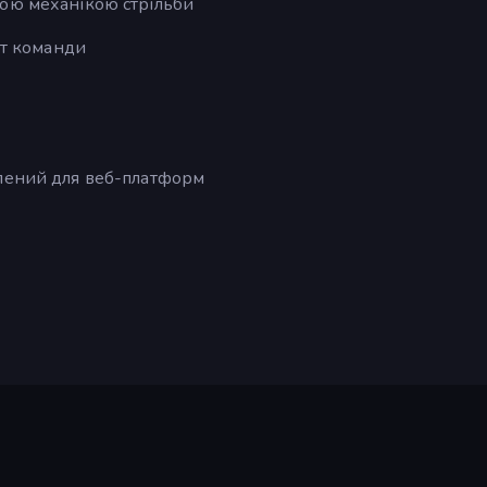
ою механікою стрільби
ст команди
блений для веб-платформ