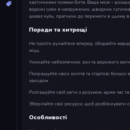
хаотичними полями битв. Ваша місія – розш
ворожі сили в напружених, швидких сутичка
шквал куль, прагнучи до перемоги в цьому в
Поради та хитрощі
Не просто рухайтеся вперед, обирайте маршр
міць.
Уникайте небезпечних зон та ворожого вог
Покращуйте своїх юнітів та стартові бонус
заходом.
Розташуйте свій загін з розумом, адже час т
Зберігайте свої ресурси, щоб розблокувати с
Особливості