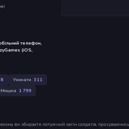
ів
)
обільний телефон,
zyGames (iOS,
78
Уникати
311
Мишка
1 799
 якому ви збираєте потужний загін солдатів, просуваючис