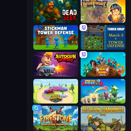
Dead Seek
Cursed Treasure 2
Stickman Tower Defense Idle 3D
Tower Swap
Autogun Heroes
Epic Empire: Tower Defense
Snake Shooter: Tower Battle
Endless Siege 2
Firestone – Idle Clicker Online RPG
Battalion Commander 1917