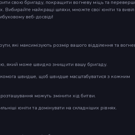
ирити свою бригаду, покращити вогневу міць та переверш
х. Вибирайте найкращі шляхи, множте свої юніти та виві
ибуховому веб-досвіді!
ути, які максимізують розмір вашого відділення та вогне
ню, який може швидко знищити вашу бригаду.
и якомога швидше, щоб швидше масштабуватися з кожним
а розташування можуть змінити хід битви.
ильніші юніти та домінувати на складніших рівнях.