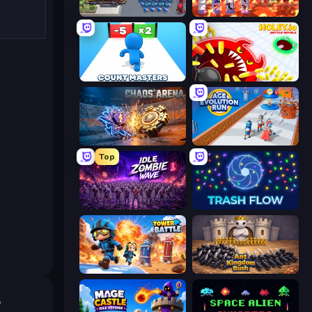
Road Survival
Hero Castle War: Tower Attack
Count Masters: Stickman Games
Holey.io Battle Royale
Chaos Arena
Age Evolution Run
Top
Idle Zombie Wave: Survivors
Trash Flow
Tower Battle
Ant Kingdom Rush
ь