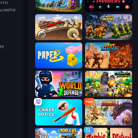
ити
льняйте
Mage Castle Idle Defense
Space Alien Invaders
Earn to Die: Zombie Ride
Age of Heroes
ву
Paper.io 2
Last Bastion
World Z Defense - Zombie Defense
Zombies 4 Weapon Merge
Hot
Crazy Office: Slap and Smash!
Heroes Assemble