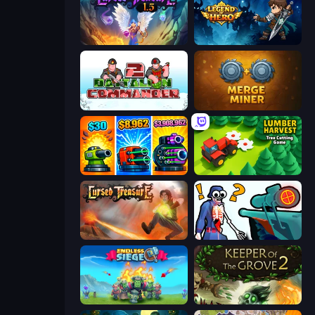
Cursed Treasure 1.5
Legend of Hero
Battalion Commander 2
Merge Miner
Pumpkin Defense: Merge Cannon
Lumber Harvest: Tree Cutting Game
Cursed Treasure
Sniper Shot: Bullet Time
Endless Siege
Keeper of the Grove 2