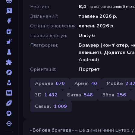
Рейтинг
8,4
(
на основі останніх 6 місяц
Звільнений
травень 2026 р.
Останнє оновлення
липень 2026 р.
Ігровий двигун
Unity 6
Платформи
Браузер (комп'ютер, м
планшет), Додаток Cra
Android)
Орієнтація
Портрет
Аркади
670
Армія
40
Mobile
2 3
3D
1 432
Битва
548
Збоя
256
Casual
1 009
«Бойова бригада»
– це динамічний шутер, у