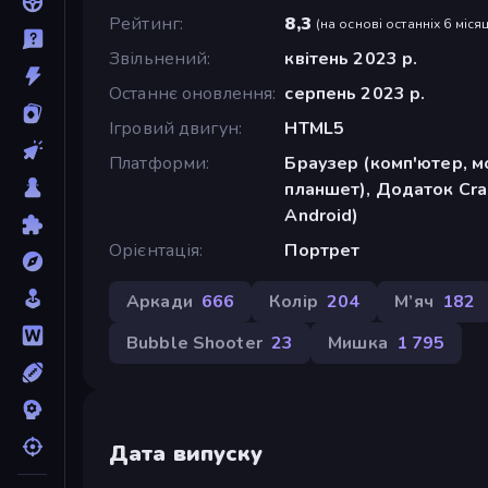
Рейтинг
8,3
(
на основі останніх 6 місяц
Звільнений
квітень 2023 р.
Останнє оновлення
серпень 2023 р.
Ігровий двигун
HTML5
Платформи
Браузер (комп'ютер, м
планшет), Додаток Cra
Android)
Орієнтація
Портрет
Аркади
666
Колір
204
М’яч
182
Bubble Shooter
23
Мишка
1 795
Дата випуску