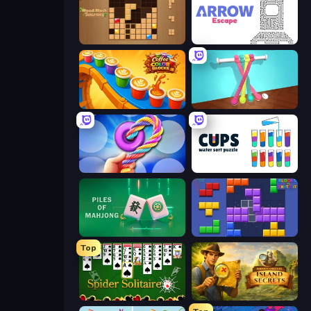
Wood Block Journey
Arrow Escape
Coffee Color Blocks
Tangle Master
Twisted Tangle
Cups - Water Sort Puzzle
Piles of Mahjong
Blocks and that’s it
Top
Spider Solitaire
Hidden Objects: Island Secrets