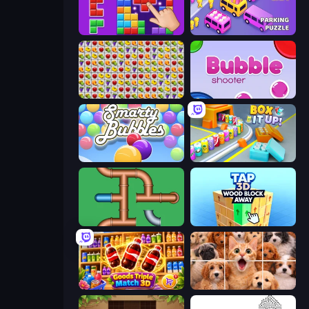
BlockBuster Puzzle
Car OUT! Jam Parking Puzzle
Same Game Fruit Collapse
Bubble Shooter
Smarty Bubbles
Box It Up
Plumber Pipe Out
Tap 3D Wood Block Away
Goods Triple Match 3D
Jigpic Solitaire