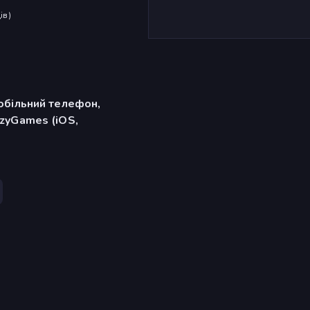
ів
)
обільний телефон,
zyGames (iOS,