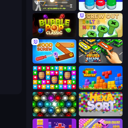
Ragdoll Archers
Nuts Puzzle: Sort By Color
Bubble Pop Classic
Screw Out: Bolts and Nuts
Wood Screw: Bolts Puzzle
Bus Escape: Clear Jam
Tap Away Story
Puzzle Block Master
Magnet Balls: Addictive
Hexa Sort