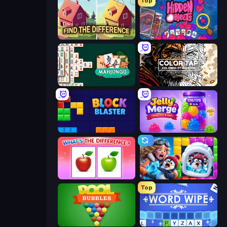
Top
Find The Difference
Hidden Objects
Mahjongg Solitaire
Color Tap: Coloring by Numbers
Block Blaster
Jelly Merge: Upgrade & Sell
What's The Difference?
Captain Blast
Top
Pool Bubbles
Word Wipe