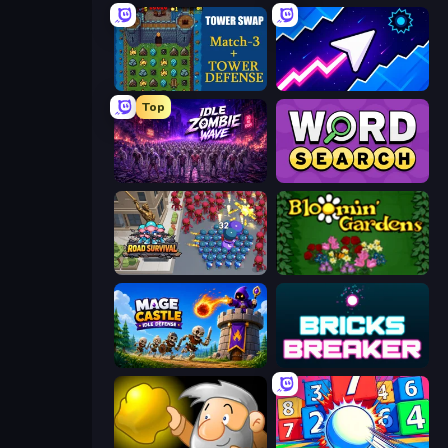
Tower Swap
Space Waves
Top
Idle Zombie Wave: Survivors
Daily Word Search
Road Survival
Blooming Gardens
Mage Castle Idle Defense
Bricks Breaker