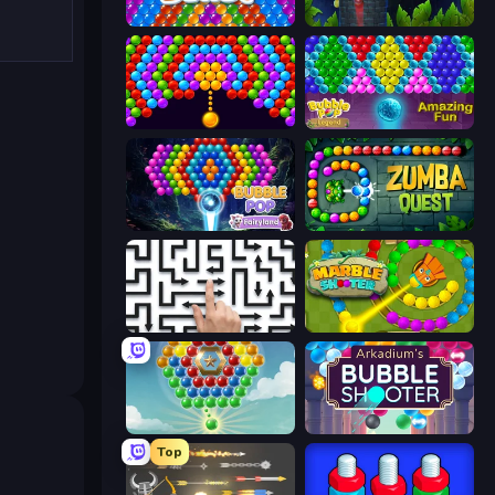
Bubble Blast
Bubble Tower 3D
Bubble Story
Bubble Pop Legend
Bubble Pop Fairyland
Zumba Quest
Arrow Escape: Puzzle
Marble Shooter
Little Fox: Bubble Spinner Pop
Arkadium's Bubble Shooter
Top